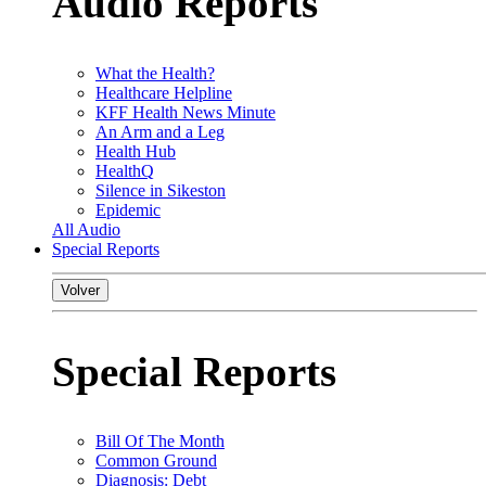
Audio Reports
What the Health?
Healthcare Helpline
KFF Health News Minute
An Arm and a Leg
Health Hub
HealthQ
Silence in Sikeston
Epidemic
All Audio
Special Reports
Volver
Special Reports
Bill Of The Month
Common Ground
Diagnosis: Debt