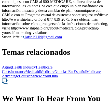
comuníquese con CMS al 800-MEDICARE, su línea directa de
información las 24 horas. Si cree que eligió un plan basándose en
información inexacta y desea cambiar de plan, comuníquese con
CMS o con su Programa estatal de asistencia sobre seguros médicos:
http://www.shiphelp.org
o al 877-839-2675. Para obtener más
información sobre cómo protegerse de las infracciones de marketing,
visite
http://www.shiphelp.org/about-medicare/blog/protecting-
yourself-marketing-violations
.
Susan Jaffe
Jaffe.KHN@gmail.com
Temas relacionados
Aging
Health Industry
Healthcare
Costs
Insurance
Medicaid
Medicare
Noticias En Español
Medicare
Advantage
Louisiana
New York
Ohio
We Want To Hear From You