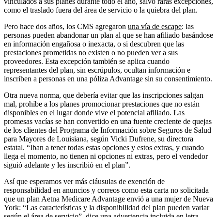
vinculados a sus planes durante todo el año, salvo raras excepciones,
como el traslado fuera del área de servicio o la quiebra del plan.
Pero hace dos años, los CMS agregaron
una vía de escape
: las
personas pueden abandonar un plan al que se han afiliado basándose
en información engañosa o inexacta, o si descubren que las
prestaciones prometidas no existen o no pueden ver a sus
proveedores. Esta excepción también se aplica cuando
representantes del plan, sin escrúpulos, ocultan información e
inscriben a personas en una póliza Advantage sin su consentimiento.
Otra nueva norma, que debería evitar que las inscripciones salgan
mal, prohíbe a los planes promocionar prestaciones que no están
disponibles en el lugar donde vive el potencial afiliado. Las
promesas vacías se han convertido en una fuente creciente de quejas
de los clientes del Programa de Información sobre Seguros de Salud
para Mayores de Louisiana, según Vicki Dufrene, su directora
estatal. “Iban a tener todas estas opciones y estos extras, y cuando
llega el momento, no tienen ni opciones ni extras, pero el vendedor
siguió adelante y les inscribió en el plan”.
Así que esperamos ver más cláusulas de exención de
responsabilidad en anuncios y correos como esta carta no solicitada
que un plan Aetna Medicare Advantage envió a una mujer de Nueva
York: “Las características y la disponibilidad del plan pueden variar
según el área de servicio”, dice una advertencia incluida en letra