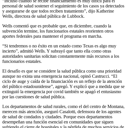
“Incluso cuando se recibe financiamiento es muy difícil para el
personal de salud sostener el seguimiento de los casos ya detectados
y asegurarse de que todos reciben tratamiento”, dijo Katherine
Wells, directora de salud pública de Lubbock.
Wells comentó que es probable que, en diciembre, cuando la
subvención termine, los funcionarios estatales reorienten otros
aportes federales para mantener el programa en marcha.
“Si tendremos o no éxito en un estado como Texas es algo muy
incierto”, admitió Wells. Y subrayó que tanto ella como otras
autoridades sanitarias solicitan constantemente más recursos a los
funcionarios estatales.
El desafío es que se considere la salud pública como una prioridad
aunque no exista una emergencia nacional, opinó Castrucci. “El
ciclo de auge y caída de la financiación es un reflejo de la atención
del público estadounidense”, agregó. Y explicó que a medida que se
extinguió la emergencia por covid también se apagó el entusiasmo
por las cuestiones de salud pública.
Los departamentos de salud rurales, como el del centro de Montana,
merecen más atención, aseguró Casalotti, defensora de los agentes
de salud de condados y ciudades. Porque esos departamentos
desempeñan una función esencial en comunidades que siguen
sufriendo
el cierre de hospitales
y la pérdida de muchos servicios de