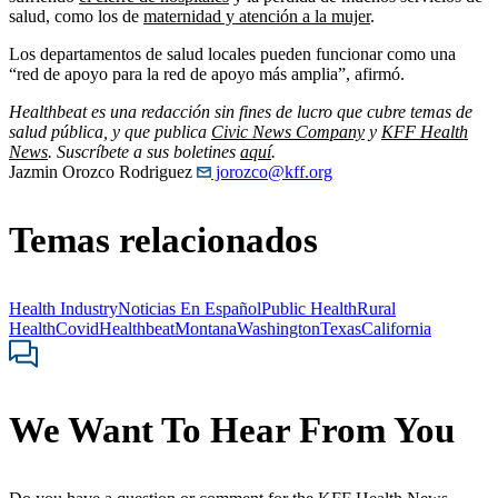
salud, como los de
maternidad y atención a la mujer
.
Los departamentos de salud locales pueden funcionar como una
“red de apoyo para la red de apoyo más amplia”, afirmó.
Healthbeat es una redacción sin fines de lucro que cubre temas de
salud pública, y que publica
Civic News Company
y
KFF Health
News
. Suscríbete a sus boletines
aquí
.
Jazmin Orozco Rodriguez
jorozco@kff.org
Temas relacionados
Health Industry
Noticias En Español
Public Health
Rural
Health
Covid
Healthbeat
Montana
Washington
Texas
California
We Want To Hear From You