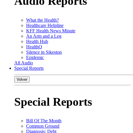
Audio Reports
What the Health?
Healthcare Helpline
KFF Health News Minute
An Arm and a Leg
Health Hub
HealthQ
Silence in Sikeston
Epidemic
All Audio
Special Reports
Volver
Special Reports
Bill Of The Month
Common Ground
Diagnosis: Debt