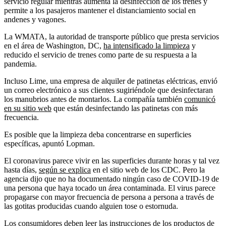
servicio regular mientras aumenta la desinfección de los trenes y
permite a los pasajeros mantener el distanciamiento social en
andenes y vagones.
La WMATA, la autoridad de transporte público que presta servicios
en el área de Washington, DC,
ha intensificado la limpieza
y
reducido el servicio de trenes como parte de su respuesta a la
pandemia.
Incluso Lime, una empresa de alquiler de patinetas eléctricas, envió
un correo electrónico a sus clientes sugiriéndole que desinfectaran
los manubrios antes de montarlos. La compañía también
comunicó
en su sitio web
que están desinfectando las patinetas con más
frecuencia.
Es posible que la limpieza deba concentrarse en superficies
específicas, apuntó Lopman.
El coronavirus parece vivir en las superficies durante horas y tal vez
hasta días,
según se explica
en el sitio web de los CDC. Pero la
agencia dijo que no ha documentado ningún caso de COVID-19 de
una persona que haya tocado un área contaminada. El virus parece
propagarse con mayor frecuencia de persona a persona a través de
las gotitas producidas cuando alguien tose o estornuda.
Los consumidores deben leer las instrucciones de los productos de