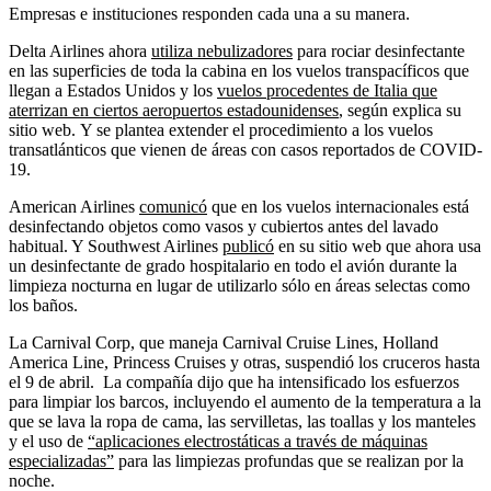
Empresas e instituciones responden cada una a su manera.
Delta Airlines ahora
utiliza nebulizadores
para rociar desinfectante
en las superficies de toda la cabina en los vuelos transpacíficos que
llegan a Estados Unidos y los
vuelos procedentes de Italia que
aterrizan en ciertos aeropuertos estadounidenses
, según explica su
sitio web. Y se plantea extender el procedimiento a los vuelos
transatlánticos que vienen de áreas con casos reportados de COVID-
19.
American Airlines
comunicó
que en los vuelos internacionales está
desinfectando objetos como vasos y cubiertos antes del lavado
habitual. Y Southwest Airlines
publicó
en su sitio web que ahora usa
un desinfectante de grado hospitalario en todo el avión durante la
limpieza nocturna en lugar de utilizarlo sólo en áreas selectas como
los baños.
La Carnival Corp, que maneja Carnival Cruise Lines, Holland
America Line, Princess Cruises y otras, suspendió los cruceros hasta
el 9 de abril. La compañía dijo que ha intensificado los esfuerzos
para limpiar los barcos, incluyendo el aumento de la temperatura a la
que se lava la ropa de cama, las servilletas, las toallas y los manteles
y el uso de
“aplicaciones electrostáticas a través de máquinas
especializadas”
para las limpiezas profundas que se realizan por la
noche.