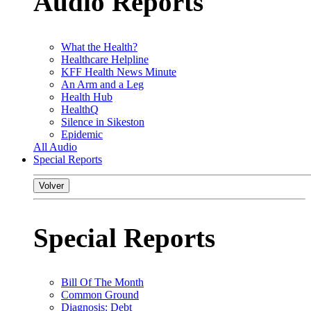
Audio Reports
What the Health?
Healthcare Helpline
KFF Health News Minute
An Arm and a Leg
Health Hub
HealthQ
Silence in Sikeston
Epidemic
All Audio
Special Reports
Volver
Special Reports
Bill Of The Month
Common Ground
Diagnosis: Debt