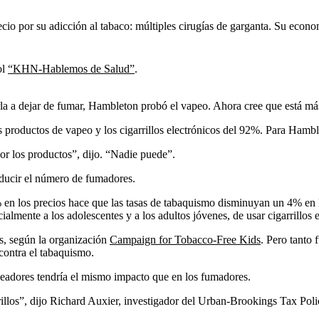
io por su adicción al tabaco: múltiples cirugías de garganta. Su econom
ol
“KHN-Hablemos de Salud”
.
arla a dejar de fumar, Hambleton probó el vapeo. Ahora cree que está m
oductos de vapeo y los cigarrillos electrónicos del 92%. Para Hambleto
or los productos”, dijo. “Nadie puede”.
educir el número de fumadores.
n los precios hace que las tasas de tabaquismo disminuyan un 4% en lo
ecialmente a los adolescentes y a los adultos jóvenes, de usar cigarrillos
s, según la organización
Campaign for Tobacco-Free Kids
. Pero tanto 
contra el tabaquismo.
peadores tendría el mismo impacto que en los fumadores.
llos”, dijo Richard Auxier, investigador del Urban-Brookings Tax Poli