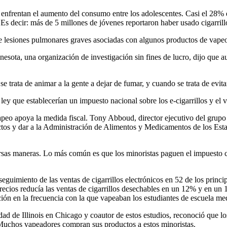
 enfrentan el aumento del consumo entre los adolescentes. Casi el 28% d
s decir: más de 5 millones de jóvenes reportaron haber usado cigarrillo
de lesiones pulmonares graves asociadas con algunos productos de vape
ta, una organización de investigación sin fines de lucro, dijo que au
se trata de animar a la gente a dejar de fumar, y cuando se trata de ev
ley que establecerían un impuesto nacional sobre los e-cigarrillos y el
 vapeo apoya la medida fiscal. Tony Abboud, director ejecutivo del gru
uctos y dar a la Administración de Alimentos y Medicamentos de los Es
sas maneras. Lo más común es que los minoristas paguen el impuesto co
eguimiento de las ventas de cigarrillos electrónicos en 52 de los princ
ecios reducía las ventas de cigarrillos desechables en un 12% y en un 1
ión en la frecuencia con la que vapeaban los estudiantes de escuela me
d de Illinois en Chicago y coautor de estos estudios, reconoció que los
s. Muchos vapeadores compran sus productos a estos minoristas.