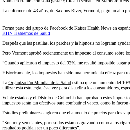
Kathleen Hambleton solía gastar $100 a la semana en Marlboro Reds.
La enfermera de 43 años, de Saxtons River, Vermont, pagó un alto prec
Forma parte del grupo de Facebook de Kaiser Health News en españ
KHN-Hablemos de Salud
Después que las pastillas, los parches y la hipnosis no lograran ayud
Pero Vermont aprobó recientemente un impuesto al consumo sobre los pr
“Cuando aplicaron el impuesto del 92%, me resultó imposible pagar p
Históricamente, los impuestos han sido una herramienta eficaz para r
La
Organización Mundial de la Salud
estima que un aumento del 10% e
utilizar esta estrategia, ésta vez para disuadir a los consumidores, esp
Veinte estados y el Distrito de Columbia han aprobado estos impuesto
impuestos serán tan efectivos para combatir el vapeo, como lo fueron 
Estudios preliminares sugieren que el aumento de precios para los va
“Son muy semejantes, por eso los estamos gravando como a los cigarri
resultados podrían ser un poco diferentes”.