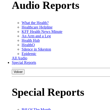
Audio Reports
What the Health?
Healthcare Helpline
KFF Health News Minute
An Arm and a Leg
Health Hub
HealthQ
Silence in Sikeston
Epidemic
All Audio
Special Reports
Volver
Special Reports
Bill Of The Month