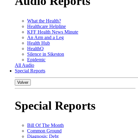
Audio Reports
What the Health?
Healthcare Helpline
KFF Health News Minute
An Arm and a Leg
Health Hub
HealthQ
Silence in Sikeston
Epidemic
All Audio
Special Reports
Volver
Special Reports
Bill Of The Month
Common Ground
Diagnosis: Debt