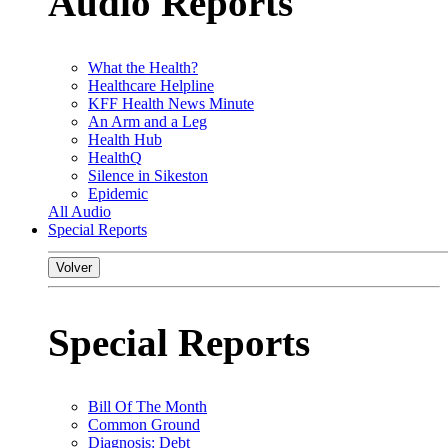
Audio Reports
What the Health?
Healthcare Helpline
KFF Health News Minute
An Arm and a Leg
Health Hub
HealthQ
Silence in Sikeston
Epidemic
All Audio
Special Reports
Volver
Special Reports
Bill Of The Month
Common Ground
Diagnosis: Debt