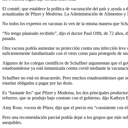
El comité, que establece la política de vacunación del país y ayuda a d
actualizadas de Pfizer y Moderna. La Administración de Alimentos y 
No todos los expertos en vacunas lo ven de la misma manera que Schaf
“No tengo planeado recibirlo”, dijo el doctor Paul Offit, de 72 años, d
pasado.
Otra vacuna podría aumentar su protección contra una infección leve d
suficientemente familiarizado con el virus como para protegerlo de u
Algunos de los colegas científicos de Schaffner argumentan que el g
estadounidense ya está inmunizada contra covid mediante la vacunació
Schaffner no está en desacuerdo. Pero muchos estadounidenses que no
estarían obligadas a pagar por las dosis.
Es “bastante feo” que Pfizer y Moderna, los dos principales producto
refuerzo, que se produjo bajo contrato con el gobierno, dijo Kathryn
Amy Rose, vocera de Pfizer, dijo que el precio era “consistente con el
Pero una recomendación parcial podría dejar a los grupos que más sufr
asequibles.