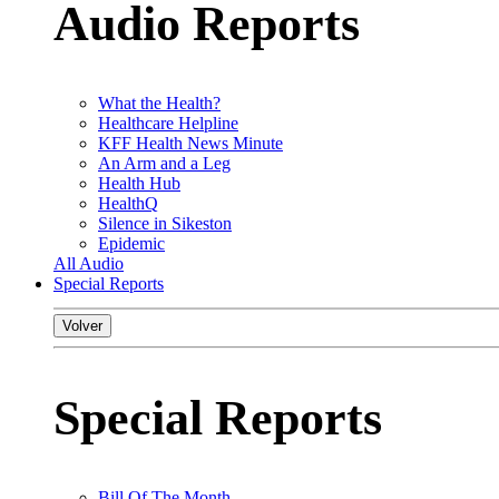
Audio Reports
What the Health?
Healthcare Helpline
KFF Health News Minute
An Arm and a Leg
Health Hub
HealthQ
Silence in Sikeston
Epidemic
All Audio
Special Reports
Volver
Special Reports
Bill Of The Month