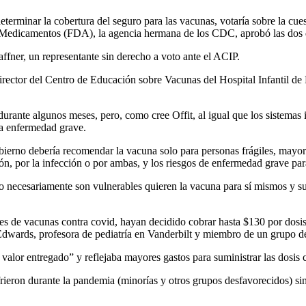
eterminar la cobertura del seguro para las vacunas, votaría sobre la cue
Medicamentos (FDA), la agencia hermana de los CDC, aprobó las dos do
fner, un representante sin derecho a voto ante el ACIP.
irector del Centro de Educación sobre Vacunas del Hospital Infantil de P
urante algunos meses, pero, como cree Offit, al igual que los sistemas 
na enfermedad grave.
obierno debería recomendar la vacuna solo para personas frágiles, ma
n, por la infección o por ambas, y los riesgos de enfermedad grave par
 necesariamente son vulnerables quieren la vacuna para sí mismos y su
res de vacunas contra covid, hayan decidido cobrar hasta $130 por dosi
 Edwards, profesora de pediatría en Vanderbilt y miembro de un grupo d
 valor entregado” y reflejaba mayores gastos para suministrar las dosis
ieron durante la pandemia (minorías y otros grupos desfavorecidos) sin