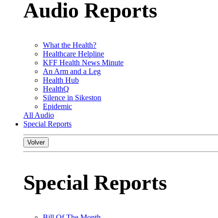
Audio Reports
What the Health?
Healthcare Helpline
KFF Health News Minute
An Arm and a Leg
Health Hub
HealthQ
Silence in Sikeston
Epidemic
All Audio
Special Reports
Volver
Special Reports
Bill Of The Month