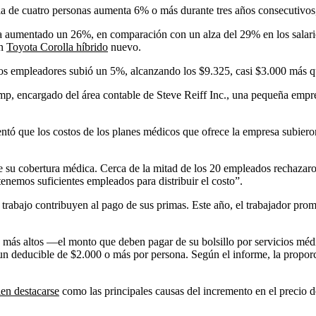
lia de cuatro personas aumenta 6% o más durante tres años consecutivos
ha aumentado un 26%, en comparación con un alza del 29% en los salarios
un
Toyota Corolla híbrido
nuevo.
os empleadores subió un 5%, alcanzando los $9.325, casi $3.000 más q
mp, encargado del área contable de Steve Reiff Inc., una pequeña empres
ntó que los costos de los planes médicos que ofrece la empresa subier
su cobertura médica. Cerca de la mitad de los 20 empleados rechazaron 
nemos suficientes empleados para distribuir el costo”.
trabajo contribuyen al pago de sus primas. Este año, el trabajador pro
 más altos —el monto que deben pagar de su bolsillo por servicios méd
on un deducible de $2.000 o más por persona. Según el informe, la propo
len destacarse
como las principales causas del incremento en el precio d