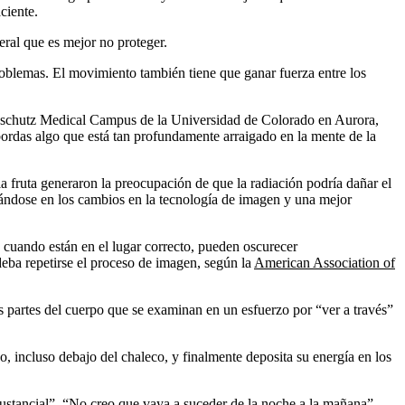
ciente.
eral que es mejor no proteger.
roblemas. El movimiento también tiene que ganar fuerza entre los
Anschutz Medical Campus de la Universidad de Colorado en Aurora,
rdas algo que está tan profundamente arraigado en la mente de la
a fruta generaron la preocupación de que la radiación podría dañar el
sándose en los cambios en la tecnología de imagen y una mejor
 cuando están en el lugar correcto, pueden oscurecer
deba repetirse el proceso de imagen, según la
American Association of
 partes del cuerpo que se examinan en un esfuerzo por “ver a través”
o, incluso debajo del chaleco, y finalmente deposita su energía en los
ustancial”. “No creo que vaya a suceder de la noche a la mañana”,