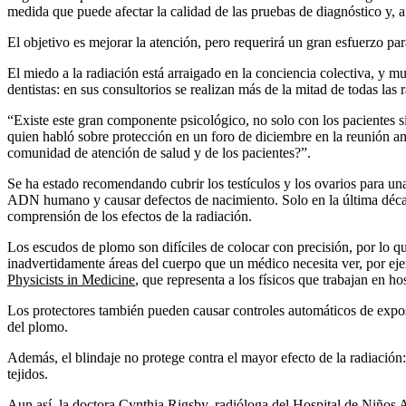
medida que puede afectar la calidad de las pruebas de diagnóstico y, a
El objetivo es mejorar la atención, pero requerirá un gran esfuerzo par
El miedo a la radiación está arraigado en la conciencia colectiva, y 
dentistas: en sus consultorios se realizan más de la mitad de todas las r
“Existe este gran componente psicológico, no solo con los pacientes s
quien habló sobre protección en un foro de diciembre en la reunión a
comunidad de atención de salud y de los pacientes?”.
Se ha estado recomendando cubrir los testículos y los ovarios para un
ADN humano y causar defectos de nacimiento. Solo en la última décad
comprensión de los efectos de la radiación.
Los escudos de plomo son difíciles de colocar con precisión, por lo q
inadvertidamente áreas del cuerpo que un médico necesita ver, por eje
Physicists in Medicine
, que representa a los físicos que trabajan en hos
Los protectores también pueden causar controles automáticos de expos
del plomo.
Además, el blindaje no protege contra el mayor efecto de la radiación:
tejidos.
Aun así, la
doctora Cynthia Rigsby
, radióloga del Hospital de Niños