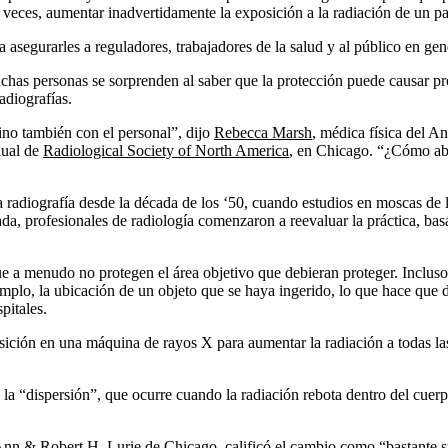
 veces, aumentar inadvertidamente la exposición a la radiación de un pa
a asegurarles a reguladores, trabajadores de la salud y al público en gen
muchas personas se sorprenden al saber que la protección puede causar p
adiografías.
ino también con el personal”, dijo
Rebecca Marsh
, médica física del 
nual de
Radiological Society of North America
, en Chicago. “¿Cómo abo
a radiografía desde la década de los ‘50, cuando estudios en moscas de l
a, profesionales de radiología comenzaron a reevaluar la práctica, ba
ue a menudo no protegen el área objetivo que debieran proteger. Incluso
mplo, la ubicación de un objeto que se haya ingerido, lo que hace que 
pitales.
ición en una máquina de rayos X para aumentar la radiación a todas las
 la “dispersión”, que ocurre cuando la radiación rebota dentro del cuerp
 Ann & Robert H. Lurie de Chicago, calificó el cambio como “bastante s