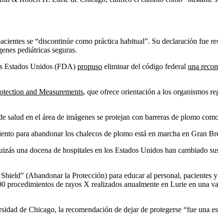
pacientes se “discontinúe como práctica habitual”. Su declaración fue r
enes pediátricas seguras.
los Estados Unidos (FDA)
propuso
eliminar del código federal
una recom
rotection and Measurements
, que ofrece orientación a los organismos r
e salud en el área de imágenes se protejan con barreras de plomo como 
ento para abandonar los chalecos de plomo está en marcha en Gran Br
quizás una docena de hospitales en los Estados Unidos han cambiado sus
hield” (Abandonar la Protección) para educar al personal, pacientes y 
,000 procedimientos de rayos X realizados anualmente en Lurie en una va
ersidad de Chicago, la recomendación de dejar de protegerse “fue una es