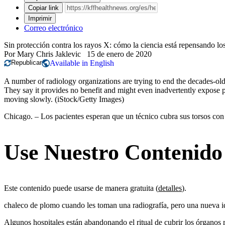
Copiar link
Imprimir
Correo electrónico
Sin protección contra los rayos X: cómo la ciencia está repensando l
Por
Mary Chris Jaklevic
15 de enero de 2020
Republicar
Available in English
A number of radiology organizations are trying to end the decades-old 
They say it provides no benefit and might even inadvertently expose pe
moving slowly.
(iStock/Getty Images)
Chicago. – Los pacientes esperan que un técnico cubra sus torsos co
Use Nuestro Contenido
Este contenido puede usarse de manera gratuita (
detalles
).
chaleco de plomo cuando les toman una radiografía, pero una nueva ide
Algunos hospitales están abandonando el ritual de cubrir los órganos