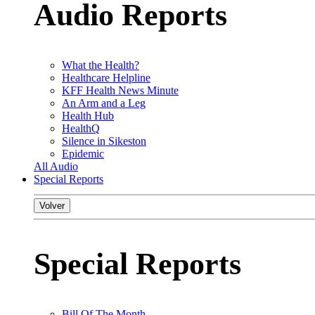
Audio Reports
What the Health?
Healthcare Helpline
KFF Health News Minute
An Arm and a Leg
Health Hub
HealthQ
Silence in Sikeston
Epidemic
All Audio
Special Reports
Volver
Special Reports
Bill Of The Month