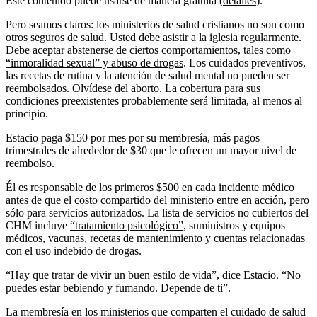
Este contenido puede usarse de manera gratuita (
detalles
).
Pero seamos claros: los ministerios de salud cristianos no son como
otros seguros de salud. Usted debe asistir a la iglesia regularmente.
Debe aceptar abstenerse de ciertos comportamientos, tales como
“inmoralidad sexual” y abuso de drogas
. Los cuidados preventivos,
las recetas de rutina y la atención de salud mental no pueden ser
reembolsados. Olvídese del aborto. La cobertura para sus
condiciones preexistentes probablemente será limitada, al menos al
principio.
Estacio paga $150 por mes por su membresía, más pagos
trimestrales de alrededor de $30 que le ofrecen un mayor nivel de
reembolso.
Él es responsable de los primeros $500 en cada incidente médico
antes de que el costo compartido del ministerio entre en acción, pero
sólo para servicios autorizados. La lista de servicios no cubiertos del
CHM incluye
“tratamiento psicológico”
, suministros y equipos
médicos, vacunas, recetas de mantenimiento y cuentas relacionadas
con el uso indebido de drogas.
“Hay que tratar de vivir un buen estilo de vida”, dice Estacio. “No
puedes estar bebiendo y fumando. Depende de ti”.
La membresía en los ministerios que comparten el cuidado de salud