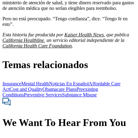
ministerio de atención de salud, y tiene dinero reservado para gastos
de atención médica que no serían elegibles para reembolso.
Pero no está preocupado. “Tengo confianza”, dice. “Tengo fe en
esto”.
Esta historia fue producida por
Kaiser Health News
, que publica
California Healthline
, un servicio editorial independiente de la
California Health Care Foundation
.
Temas relacionados
Insurance
Mental Health
Noticias En Español
Affordable Care
Act
Cost and Quality
Obamacare Plans
Preexisting
Conditions
Preventive Services
Substance Misuse
We Want To Hear From You