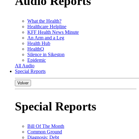
Audio Reports
What the Health?
Healthcare Helpline
KFF Health News Minute
An Arm and a Leg
Health Hub
HealthQ
Silence in Sikeston
Epidemic
All Audio
Special Reports
Volver
Special Reports
Bill Of The Month
Common Ground
Diagnosis: Debt