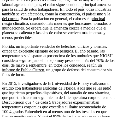
laboral agrícola del país, el calor sigue siendo la principal amenaza
para la salud de estos trabajadores. En todo el país, otras industrias
también se ven afectadas, como la construcción, el paisajismo y
la
del correo
. Para la población en general, el calor es el
principal
riesgo climático
, causando más muertes que huracanes, tornados o
inundaciones. Se espera que la amenaza crezca a medida que el
planeta se calienta y las olas de calor se vuelven más intensas y
menos predecibles.
Florida, un importante vendedor de helechos, cítricos y tomates,
ofrece un excelente ejemplo de los peligros. El año pasado, las
temperaturas se dispararon por encima de los umbrales que NIOSH
considera seguros para el trabajo muy pesado en más del 70% de los
días, de mayo a septiembre, en todos los condados, según
un
informe de Public Citizen
, un grupo de defensa del consumidor sin
fines de lucro.
En 2015, investigadores de la Universidad de Emory realizaron un
estudio con trabajadores agrícolas de Florida, a los que se les pidió
que ingirieran pequeños dispositivos, del tamaño de una vitamina,
que podrían hacer un seguimiento de la temperatura corporal central.
Descubrieron que
4 de cada 5 trabajadores
experimentaban
temperaturas corporales que excedían el límite recomendado de
100.4 grados Fahrenheit en al menos uno de los tres días en que
fueron monitoreados. Y casi el 85% de los trabajadores reportaron