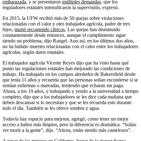
embarazada
, y se presentaron
múltiples demandas
, que los
reguladores estatales intensificaron la supervisión, expresó.
En 2015, la UFW recibió más de 50 quejas sobre violaciones
relacionadas con el calor y otro trabajador agrícola, padre de tres
hijos,
murió recogiendo cítricos
. Las quejas han disminuido
constantemente desde entonces, aunque el cumplimiento sigue
siendo un problema, dijo Rangel. Aun así, en los últimos dos años,
no ha habido muertes relacionadas con el calor entre los trabajadores
agrícolas, según datos estatales.
El trabajador agrícola Vicente Reyes dijo que ha visto hasta qué
punto las regulaciones estatales han mejorado las condiciones de
trabajo. Ha trabajado en los campos alrededor de Bakersfield desde
que tenía 11 años y recuerda que las personas solían esconderse si se
sentían enfermas o mareadas, temiendo que echaran ​​sin paga.
Ahora, a los 19 años, y trabajando y yendo a la universidad a tiempo
completo, dijo que a los trabajadores se les dice cada mañana que
deben descansar si lo necesitan y que se les recuerda esto durante
todo el día. También se les ofrece sombra y agua.
Todavía hay espacio para mejorar, agregó, como tener un mejor
acceso a baños más limpios, pero la diferencia es dramática. “Solías
ver morir a la gente”, dijo. “Ahora, están siendo más cautelosos”.
A pesar de las mejoras en California, hogar de la mayor fuerza