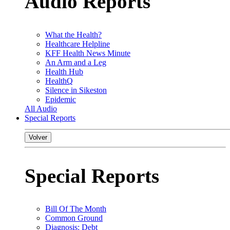
Audio Reports
What the Health?
Healthcare Helpline
KFF Health News Minute
An Arm and a Leg
Health Hub
HealthQ
Silence in Sikeston
Epidemic
All Audio
Special Reports
Volver
Special Reports
Bill Of The Month
Common Ground
Diagnosis: Debt