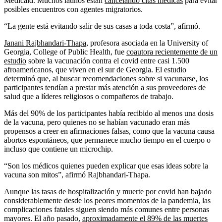
Medicaid. Muchos latinos están
cancelando citas médicas
para evitar
posibles encuentros con agentes migratorios.
“La gente está evitando salir de sus casas a toda costa”, afirmó.
Janani Rajbhandari-Thapa
, profesora asociada en la University of
Georgia, College of Public Health, fue
coautora recientemente de un
estudio
sobre la vacunación contra el covid entre casi 1.500
afroamericanos, que viven en el sur de Georgia. El estudio
determinó que, al buscar recomendaciones sobre si vacunarse, los
participantes tendían a prestar más atención a sus proveedores de
salud que a líderes religiosos o compañeros de trabajo.
Más del 90% de los participantes había recibido al menos una dosis
de la vacuna, pero quienes no se habían vacunado eran más
propensos a creer en afirmaciones falsas, como que la vacuna causa
abortos espontáneos, que permanece mucho tiempo en el cuerpo o
incluso que contiene un microchip.
“Son los médicos quienes pueden explicar que esas ideas sobre la
vacuna son mitos”, afirmó Rajbhandari-Thapa.
Aunque las tasas de hospitalización y muerte por covid han bajado
considerablemente desde los peores momentos de la pandemia, las
complicaciones fatales siguen siendo más comunes entre personas
mayores. El año pasado,
aproximadamente el 89% de las muertes