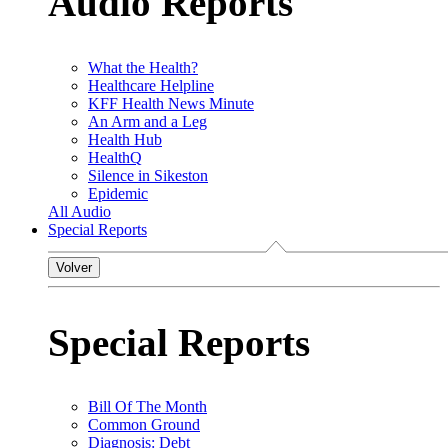
Audio Reports
What the Health?
Healthcare Helpline
KFF Health News Minute
An Arm and a Leg
Health Hub
HealthQ
Silence in Sikeston
Epidemic
All Audio
Special Reports
Volver
Special Reports
Bill Of The Month
Common Ground
Diagnosis: Debt