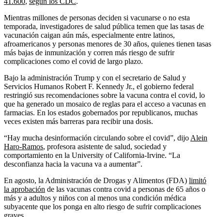
41.600
,
según los CDC
.
Mientras millones de personas deciden si vacunarse o no esta
temporada, investigadores de salud pública temen que las tasas de
vacunación caigan aún más, especialmente entre latinos,
afroamericanos y personas menores de 30 años, quienes tienen tasas
más bajas de inmunización y corren más riesgo de sufrir
complicaciones como el covid de largo plazo.
Bajo la administración Trump y con el secretario de Salud y
Servicios Humanos Robert F. Kennedy Jr., el gobierno federal
restringió sus recomendaciones sobre la vacuna contra el covid, lo
que ha generado un mosaico de reglas para el acceso a vacunas en
farmacias. En los estados gobernados por republicanos, muchas
veces existen más barreras para recibir una dosis.
“Hay mucha desinformación circulando sobre el covid”, dijo
Alein
Haro-Ramos
, profesora asistente de salud, sociedad y
comportamiento en la University of California-Irvine. “La
desconfianza hacia la vacuna va a aumentar”.
En agosto, la Administración de Drogas y Alimentos (FDA)
limitó
la aprobación
de las vacunas contra covid a personas de 65 años o
más y a adultos y niños con al menos una condición médica
subyacente que los ponga en alto riesgo de sufrir complicaciones
graves.