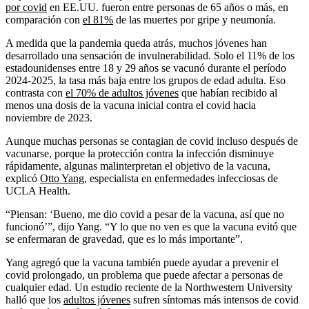
por covid
en EE.UU. fueron entre personas de 65 años o más, en
comparación con
el 81%
de las muertes por gripe y neumonía.
A medida que la pandemia queda atrás, muchos jóvenes han
desarrollado una sensación de invulnerabilidad. Solo el 11% de los
estadounidenses entre 18 y 29 años se vacunó durante el período
2024-2025, la tasa más baja entre los grupos de edad adulta. Eso
contrasta con
el 70% de adultos jóvenes
que habían recibido al
menos una dosis de la vacuna inicial contra el covid hacia
noviembre de 2023.
Aunque muchas personas se contagian de covid incluso después de
vacunarse, porque la protección contra la infección disminuye
rápidamente, algunas malinterpretan el objetivo de la vacuna,
explicó
Otto Yang,
especialista en enfermedades infecciosas de
UCLA Health.
“Piensan: ‘Bueno, me dio covid a pesar de la vacuna, así que no
funcionó’”, dijo Yang. “Y lo que no ven es que la vacuna evitó que
se enfermaran de gravedad, que es lo más importante”.
Yang agregó que la vacuna también puede ayudar a prevenir el
covid prolongado, un problema que puede afectar a personas de
cualquier edad. Un estudio reciente de la Northwestern University
halló que los
adultos jóvenes
sufren síntomas más intensos de covid