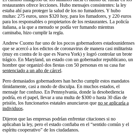
restaurantes ofrece lecciones. Hubo mensajes consistentes: la ley
estaba ahí para proteger la salud de los no fumadores. Y hubo
multas: 275 euros, unos $320 hoy, para los fumadores, y 220 euros
para los responsables o propietarios de los restaurantes. La policía
italiana, a la que a menudo se podía ver fumando mientras
caminaba, hizo cumplir la regla.
Andrew Cuomo fue uno de los pocos gobernadores estadounidenses
que se acercó a los edictos de coronavirus de manera casi militarista
(muy en contra de lo que es Nueva York) y logró controlar un brote
trágico. En Maryland, un estado con un gobernador republicano, un
hombre que organizó dos fiestas con 50 personas en su casa fue
sentenciado a un año de cárcel
.
Pero demasiados gobernadores han hecho cumplir estos mandatos
tímidamente, casi a modo de disculpa. En muchos estados, el
mensaje fue confuso. En Pennsylvania, donde la desobediencia
podría, en el papel, llevar a una multa de $300 o hasta 30 días de
prisión, los funcionarios estatales anunciaron que
no se aplicaría a
individuos
.
Dijeron que las empresas podrían enfrentar citaciones si no
aplicaban la ley, pero el estado confiaba en el “sentido común y el
espíritu cooperativo” de los ciudadanos.