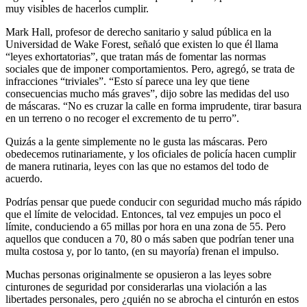
muy visibles de hacerlos cumplir.
Mark Hall, profesor de derecho sanitario y salud pública en la
Universidad de Wake Forest, señaló que existen lo que él llama
“leyes exhortatorias”, que tratan más de fomentar las normas
sociales que de imponer comportamientos. Pero, agregó, se trata de
infracciones “triviales”. “Esto sí parece una ley que tiene
consecuencias mucho más graves”, dijo sobre las medidas del uso
de máscaras. “No es cruzar la calle en forma imprudente, tirar basura
en un terreno o no recoger el excremento de tu perro”.
Quizás a la gente simplemente no le gusta las máscaras. Pero
obedecemos rutinariamente, y los oficiales de policía hacen cumplir
de manera rutinaria, leyes con las que no estamos del todo de
acuerdo.
Podrías pensar que puede conducir con seguridad mucho más rápido
que el límite de velocidad. Entonces, tal vez empujes un poco el
límite, conduciendo a 65 millas por hora en una zona de 55. Pero
aquellos que conducen a 70, 80 o más saben que podrían tener una
multa costosa y, por lo tanto, (en su mayoría) frenan el impulso.
Muchas personas originalmente se opusieron a las leyes sobre
cinturones de seguridad por considerarlas una violación a las
libertades personales, pero ¿quién no se abrocha el cinturón en estos