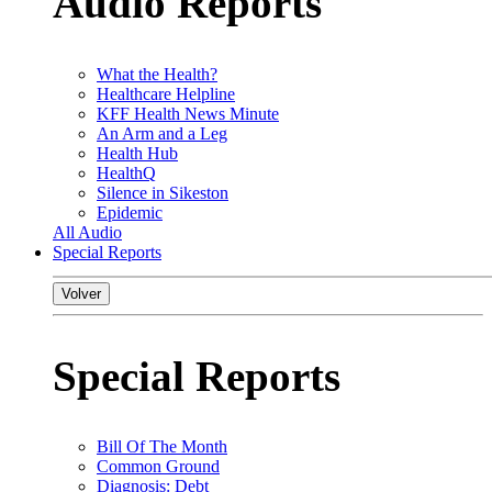
Audio Reports
What the Health?
Healthcare Helpline
KFF Health News Minute
An Arm and a Leg
Health Hub
HealthQ
Silence in Sikeston
Epidemic
All Audio
Special Reports
Volver
Special Reports
Bill Of The Month
Common Ground
Diagnosis: Debt