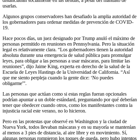
distanciaban socialmente en las tiendas, a pesar del mandato de
usarlas.
Algunos grupos conservadores han desafiado la amplia autoridad de
los gobernadores para ordenar medidas de prevención de COVID-
19.
Hace pocos días, un juez designado por Trump anuló el máximo de
personas permitido en reuniones en Pennsylvania. Pero la situación
legal es relativamente clara. “Los gobernadores tienen la autoridad
absoluta durante una emergencia de salud pública para promulgar
leyes, para obligar a las personas a usar máscaras, para limitar las
reuniones”, dijo Jaime King, experta en derecho de la salud de la
Escuela de Leyes Hastings de la Universidad de California. “Así
que me siento perpleja cuando la gente dice: ‘No puedes
obligarme'”.
Las personas que actúan como si estas reglas fueran opcionales
podrían apuntar a un doble estándard, preguntando por qué deberían
tener que obedecer cuando otros, como los manifestantes contra la
injusticia racial este verano, no lo hicieron.
Pero en las protestas que observé en Washington y la ciudad de
Nueva York, todos llevaban máscaras y en su mayoría se mantenían
al menos a 3 pies de distancia, al aire libre y en movimiento. Sí,
algunas personas rompieron los toques de queda, pero hubo intentos