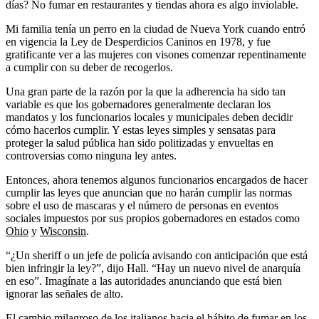
días? No fumar en restaurantes y tiendas ahora es algo inviolable.
Mi familia tenía un perro en la ciudad de Nueva York cuando entró
en vigencia la Ley de Desperdicios Caninos en 1978, y fue
gratificante ver a las mujeres con visones comenzar repentinamente
a cumplir con su deber de recogerlos.
Una gran parte de la razón por la que la adherencia ha sido tan
variable es que los gobernadores generalmente declaran los
mandatos y los funcionarios locales y municipales deben decidir
cómo hacerlos cumplir. Y estas leyes simples y sensatas para
proteger la salud pública han sido politizadas y envueltas en
controversias como ninguna ley antes.
Entonces, ahora tenemos algunos funcionarios encargados de hacer
cumplir las leyes que anuncian que no harán cumplir las normas
sobre el uso de mascaras y el número de personas en eventos
sociales impuestos por sus propios gobernadores en estados como
Ohio
y
Wisconsin
.
“¿Un sheriff o un jefe de policía avisando con anticipación que está
bien infringir la ley?”, dijo Hall. “Hay un nuevo nivel de anarquía
en eso”. Imagínate a las autoridades anunciando que está bien
ignorar las señales de alto.
El cambio milagroso de los italianos hacia el hábito de fumar en los