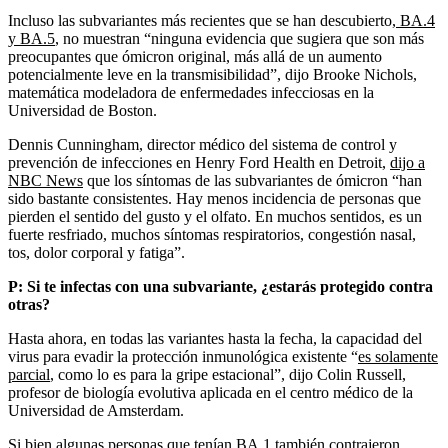
Incluso las subvariantes más recientes que se han descubierto,
BA.4
y BA.5
, no muestran “ninguna evidencia que sugiera que son más
preocupantes que ómicron original, más allá de un aumento
potencialmente leve en la transmisibilidad”, dijo Brooke Nichols,
matemática modeladora de enfermedades infecciosas en la
Universidad de Boston.
Dennis Cunningham, director médico del sistema de control y
prevención de infecciones en Henry Ford Health en Detroit,
dijo a
NBC News
que los síntomas de las subvariantes de ómicron “han
sido bastante consistentes. Hay menos incidencia de personas que
pierden el sentido del gusto y el olfato. En muchos sentidos, es un
fuerte resfriado, muchos síntomas respiratorios, congestión nasal,
tos, dolor corporal y fatiga”.
P: Si te infectas con una subvariante, ¿estarás protegido contra
otras?
Hasta ahora, en todas las variantes hasta la fecha, la capacidad del
virus para evadir la protección inmunológica existente “
es solamente
parcial
, como lo es para la gripe estacional”, dijo Colin Russell,
profesor de biología evolutiva aplicada en el centro médico de la
Universidad de Amsterdam.
Si bien algunas personas que tenían BA.1 también contrajeron