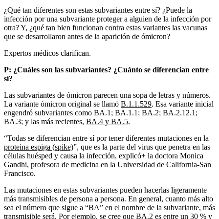
¿Qué tan diferentes son estas subvariantes entre sí? ¿Puede la
infección por una subvariante proteger a alguien de la infección por
otra? Y, ¿qué tan bien funcionan contra estas variantes las vacunas
que se desarrollaron antes de la aparición de ómicron?
Expertos médicos clarifican.
P: ¿Cuáles son las subvariantes? ¿Cuánto se diferencian entre
sí?
Las subvariantes de ómicron parecen una sopa de letras y números.
La variante ómicron original se llamó
B.1.1.529
. Esa variante inicial
engendró subvariantes como BA.1; BA.1.1; BA.2; BA.2.12.1;
BA.3; y las más recientes,
BA.4 y BA.5
.
“Todas se diferencian entre sí por tener diferentes mutaciones en la
proteína espiga (spike)
”, que es la parte del virus que penetra en las
células huésped y causa la infección, explicó+ la doctora Monica
Gandhi, profesora de medicina en la Universidad de California-San
Francisco.
Las mutaciones en estas subvariantes pueden hacerlas ligeramente
más transmisibles de persona a persona. En general, cuanto más alto
sea el número que sigue a “BA” en el nombre de la subvariante, más
transmisible será. Por ejemplo,
se cree que
BA.2 es entre un 30 % y