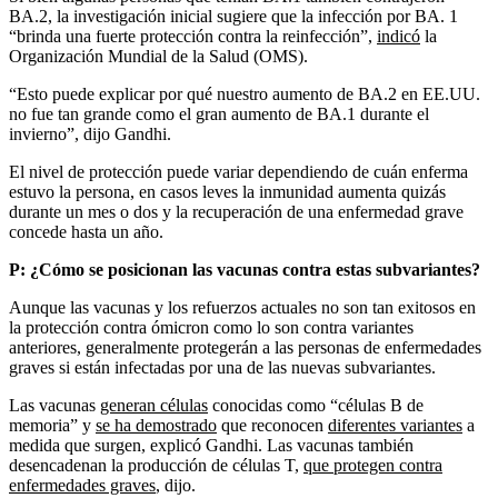
BA.2, la investigación inicial sugiere que la infección por BA. 1
“brinda una fuerte protección contra la reinfección”,
indicó
la
Organización Mundial de la Salud (OMS).
“Esto puede explicar por qué nuestro aumento de BA.2 en EE.UU.
no fue tan grande como el gran aumento de BA.1 durante el
invierno”, dijo Gandhi.
El nivel de protección puede variar dependiendo de cuán enferma
estuvo la persona, en casos leves la inmunidad aumenta quizás
durante un mes o dos y la recuperación de una enfermedad grave
concede hasta un año.
P:
¿
Cómo se posicionan las vacunas contra estas subvariantes?
Aunque las vacunas y los refuerzos actuales no son tan exitosos en
la protección contra ómicron como lo son contra variantes
anteriores, generalmente protegerán a las personas de enfermedades
graves si están infectadas por una de las nuevas subvariantes.
Las vacunas
generan células
conocidas como “células B de
memoria” y
se ha demostrado
que reconocen
diferentes variantes
a
medida que surgen, explicó Gandhi. Las vacunas también
desencadenan la producción de células T,
que protegen contra
enfermedades graves
, dijo.