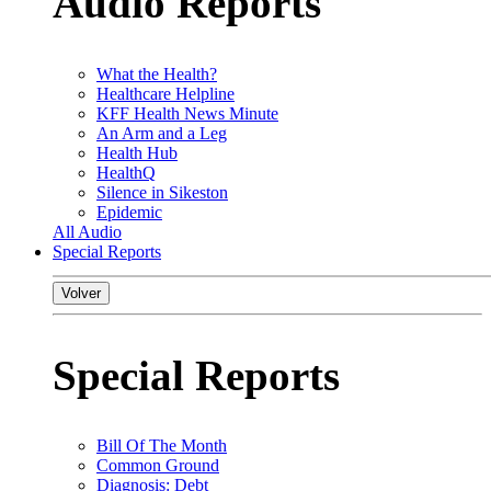
Audio Reports
What the Health?
Healthcare Helpline
KFF Health News Minute
An Arm and a Leg
Health Hub
HealthQ
Silence in Sikeston
Epidemic
All Audio
Special Reports
Volver
Special Reports
Bill Of The Month
Common Ground
Diagnosis: Debt