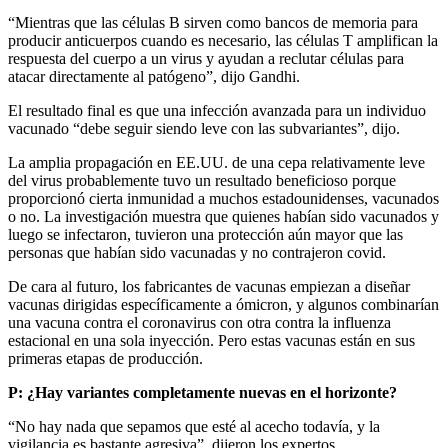
“Mientras que las células B sirven como bancos de memoria para
producir anticuerpos cuando es necesario, las células T amplifican la
respuesta del cuerpo a un virus y ayudan a reclutar células para
atacar directamente al patógeno”, dijo Gandhi.
El resultado final es que una infección avanzada para un individuo
vacunado “debe seguir siendo leve con las subvariantes”, dijo.
La amplia propagación en EE.UU. de una cepa relativamente leve
del virus probablemente tuvo un resultado beneficioso porque
proporcionó cierta inmunidad a muchos estadounidenses, vacunados
o no. La investigación muestra que quienes habían sido vacunados y
luego se infectaron, tuvieron una protección aún mayor que las
personas que habían sido vacunadas y no contrajeron covid.
De cara al futuro, los fabricantes de vacunas empiezan a diseñar
vacunas dirigidas específicamente a ómicron, y algunos combinarían
una vacuna contra el coronavirus con otra contra la influenza
estacional en una sola inyección. Pero estas vacunas están en sus
primeras etapas de producción.
P: ¿Hay variantes completamente nuevas en el horizonte?
“No hay nada que sepamos que esté al acecho todavía, y la
vigilancia es bastante agresiva”, dijeron los expertos.