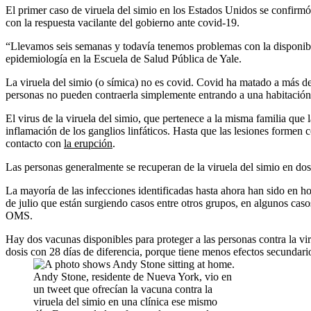
El primer caso de viruela del simio en los Estados Unidos se confir
con la respuesta vacilante del gobierno ante covid-19.
“Llevamos seis semanas y todavía tenemos problemas con la disponibi
epidemiología en la Escuela de Salud Pública de Yale.
La viruela del simio (o símica) no es covid. Covid ha matado a más de
personas no pueden contraerla simplemente entrando a una habitación 
El virus de la viruela del simio, que pertenece a la misma familia que
inflamación de los ganglios linfáticos. Hasta que las lesiones formen 
contacto con
la erupción
.
Las personas generalmente se recuperan de la viruela del simio en do
La mayoría de las infecciones identificadas hasta ahora han sido en
de julio que están surgiendo casos entre otros grupos, en algunos cas
OMS.
Hay dos vacunas disponibles para proteger a las personas contra la v
dosis con 28 días de diferencia, porque tiene menos efectos secun
Andy Stone, residente de Nueva York, vio en
un tweet que ofrecían la vacuna contra la
viruela del simio en una clínica ese mismo