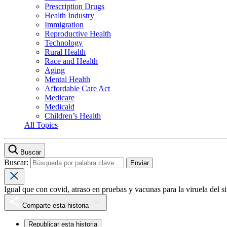
Prescription Drugs
Health Industry
Immigration
Reproductive Health
Technology
Rural Health
Race and Health
Aging
Mental Health
Affordable Care Act
Medicare
Medicaid
Children’s Health
All Topics
Buscar
Buscar:
Igual que con covid, atraso en pruebas y vacunas para la viruela del s
Comparte esta historia
Republicar esta historia