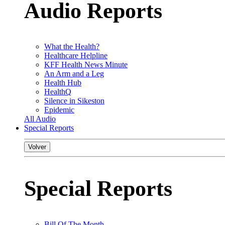
Audio Reports
What the Health?
Healthcare Helpline
KFF Health News Minute
An Arm and a Leg
Health Hub
HealthQ
Silence in Sikeston
Epidemic
All Audio
Special Reports
Volver
Special Reports
Bill Of The Month