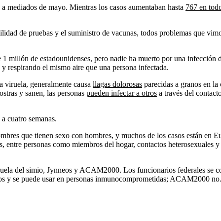
mó a mediados de mayo. Mientras los casos aumentaban hasta
767 en todo
lidad de pruebas y el suministro de vacunas, todos problemas que vim
 1 millón de estadounidenses, pero nadie ha muerto por una infección de
y respirando el mismo aire que una persona infectada.
 la viruela, generalmente causa
llagas dolorosas
parecidas a granos en la c
costras y sanen, las personas
pueden infectar a otros
a través del contact
s a cuatro semanas.
 hombres que tienen sexo con hombres, y muchos de los casos están en 
os, entre personas como miembros del hogar, contactos heterosexuales y
iruela del simio, Jynneos y ACAM2000. Los funcionarios federales se co
darios y se puede usar en personas inmunocomprometidas; ACAM2000 no