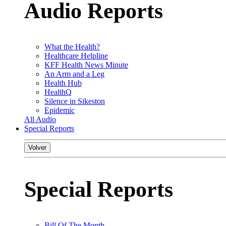
Audio Reports
What the Health?
Healthcare Helpline
KFF Health News Minute
An Arm and a Leg
Health Hub
HealthQ
Silence in Sikeston
Epidemic
All Audio
Special Reports
Volver
Special Reports
Bill Of The Month