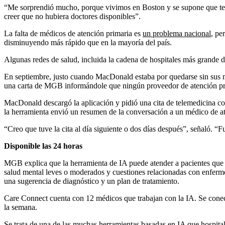
“Me sorprendió mucho, porque vivimos en Boston y se supone que te
creer que no hubiera doctores disponibles”.
La falta de médicos de atención primaria es
un problema nacional
, pe
disminuyendo más rápido que en la mayoría del país.
Algunas redes de salud, incluida la cadena de hospitales más grande d
En septiembre, justo cuando MacDonald estaba por quedarse sin sus 
una carta de MGB informándole que ningún proveedor de atención prima
MacDonald descargó la aplicación y pidió una cita de telemedicina c
la herramienta envió un resumen de la conversación a un médico de 
“Creo que tuve la cita al día siguiente o dos días después”, señaló. 
Disponible las 24 horas
MGB explica que la herramienta de IA puede atender a pacientes que 
salud mental leves o moderados y cuestiones relacionadas con enferme
una sugerencia de diagnóstico y un plan de tratamiento.
Care Connect cuenta con 12 médicos que trabajan con la IA. Se conecta
la semana.
Se trata de una de las muchas herramientas basadas en IA que hospital