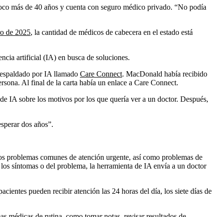
oco más de 40 años y cuenta con seguro médico privado. “No podía
ro de 2025
, la cantidad de médicos de cabecera en el estado está
ncia artificial (IA) en busca de soluciones.
respaldado por IA llamado
Care Connect
. MacDonald había recibido
sona. Al final de la carta había un enlace a Care Connect.
 IA sobre los motivos por los que quería ver a un doctor. Después,
esperar dos años”.
tros problemas comunes de atención urgente, así como problemas de
los síntomas o del problema, la herramienta de IA envía a un doctor
entes pueden recibir atención las 24 horas del día, los siete días de
reas médicas de rutina, como
tomar notas
, revisar resultados de