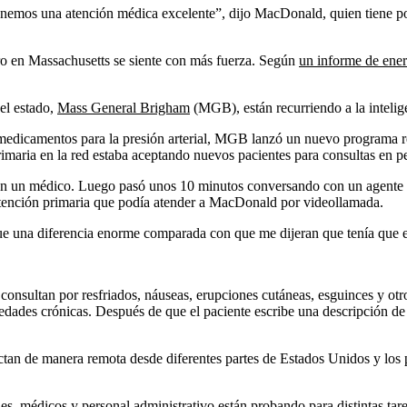
nemos una atención médica excelente”, dijo MacDonald, quien tiene p
ro en Massachusetts se siente con más fuerza. Según
un informe de ene
el estado,
Mass General Brigham
(MGB), están recurriendo a la intelige
medicamentos para la presión arterial, MGB lanzó un nuevo programa 
ria en la red estaba aceptando nuevos pacientes para consultas en per
on un médico. Luego pasó unos 10 minutos conversando con un agente de
atención primaria que podía atender a MacDonald por videollamada.
“Fue una diferencia enorme comparada con que me dijeran que tenía que 
consultan por resfriados, náuseas, erupciones cutáneas, esguinces y o
dades crónicas. Después de que el paciente escribe una descripción de 
n de manera remota desde diferentes partes de Estados Unidos y los paci
es, médicos y personal administrativo están probando para distintas ta