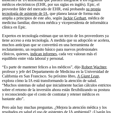
médicos electrónicos (EHR, por sus siglas en inglés). Epic, el
proveedor líder del mercado de EHR, está probando
su propia
tecnología de asistente de IA
, que planea lanzar de forma más
amplia a principios de este año, según
Jackie Gerhart
, médica de
medicina familiar, directora médica y vicepresidenta de informática
clínica en Epic.
Expertos en tecnología estiman que un tercio de los proveedores ya
tiene acceso a esta tecnología. A medida que su adopción se acelera,
muchos anticipan que se convertirá en una herramienta de
reclutamiento, un requisito básico para nuevos profesionales
clínicos, quienes,
indican informes
, cada vez valoran más el
equilibrio entre vida laboral y personal.
“Es parte de mantener felices a los médicos”, dijo
Robert Wachter
,
profesor y jefe del Departamento de Medicina en la Universidad de
California en San Francisco. Su próximo libro,
A Giant Leap
,
explora cómo la IA está transformando la atención de salud.
“Muchos sistemas de salud que inicialmente hacían cálculos estrictos
sobre el retorno de la inversión ahora están flexibilizando su postura
y reconociendo que el costo de contratar y retener médicos es
bastante alto”.
Pero aún hay muchas preguntas. ¿Mejora la atención médica y los
resultados en salud el uso de asistentes de IA ambiental? ¿Usarán los