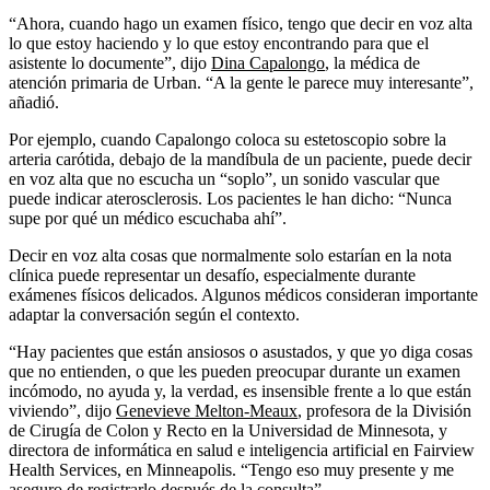
“Ahora, cuando hago un examen físico, tengo que decir en voz alta
lo que estoy haciendo y lo que estoy encontrando para que el
asistente lo documente”, dijo
Dina Capalongo
, la médica de
atención primaria de Urban. “A la gente le parece muy interesante”,
añadió.
Por ejemplo, cuando Capalongo coloca su estetoscopio sobre la
arteria carótida, debajo de la mandíbula de un paciente, puede decir
en voz alta que no escucha un “soplo”, un sonido vascular que
puede indicar aterosclerosis. Los pacientes le han dicho: “Nunca
supe por qué un médico escuchaba ahí”.
Decir en voz alta cosas que normalmente solo estarían en la nota
clínica puede representar un desafío, especialmente durante
exámenes físicos delicados. Algunos médicos consideran importante
adaptar la conversación según el contexto.
“Hay pacientes que están ansiosos o asustados, y que yo diga cosas
que no entienden, o que les pueden preocupar durante un examen
incómodo, no ayuda y, la verdad, es insensible frente a lo que están
viviendo”, dijo
Genevieve Melton-Meaux
, profesora de la División
de Cirugía de Colon y Recto en la Universidad de Minnesota, y
directora de informática en salud e inteligencia artificial en Fairview
Health Services, en Minneapolis. “Tengo eso muy presente y me
aseguro de registrarlo después de la consulta”.