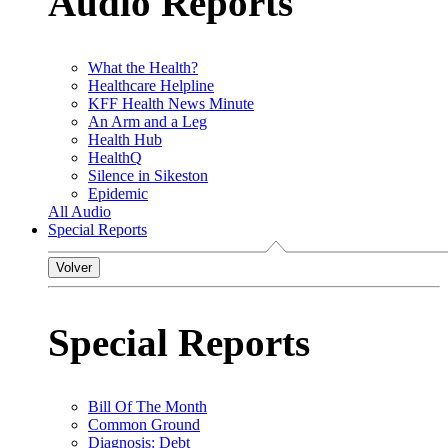
Audio Reports
What the Health?
Healthcare Helpline
KFF Health News Minute
An Arm and a Leg
Health Hub
HealthQ
Silence in Sikeston
Epidemic
All Audio
Special Reports
Volver
Special Reports
Bill Of The Month
Common Ground
Diagnosis: Debt