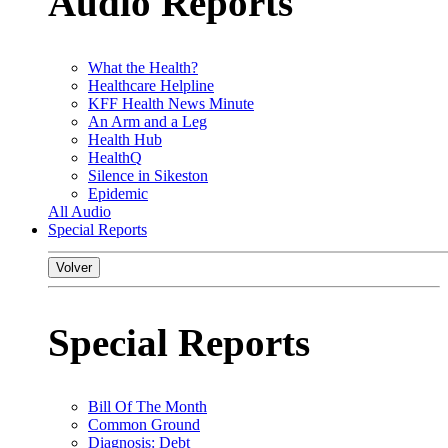
Audio Reports
What the Health?
Healthcare Helpline
KFF Health News Minute
An Arm and a Leg
Health Hub
HealthQ
Silence in Sikeston
Epidemic
All Audio
Special Reports
Volver
Special Reports
Bill Of The Month
Common Ground
Diagnosis: Debt