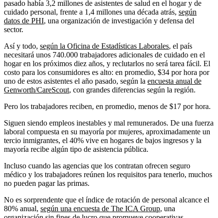
pasado había 3,2 millones de asistentes de salud en el hogar y de
cuidado personal, frente a 1,4 millones una década atrás,
según
datos de PHI
, una organización de investigación y defensa del
sector.
Así y todo,
según la Oficina de Estadísticas Laborales
, el país
necesitará unos 740.000 trabajadores adicionales de cuidado en el
hogar en los próximos diez años, y reclutarlos no será tarea fácil. El
costo para los consumidores es alto: en promedio, $34 por hora por
uno de estos asistentes el año pasado, según la
encuesta anual de
Genworth/CareScout
, con grandes diferencias según la región.
Pero los trabajadores reciben, en promedio, menos de $17 por hora.
Siguen siendo empleos inestables y mal remunerados. De una fuerza
laboral compuesta en su mayoría por mujeres, aproximadamente un
tercio inmigrantes, el 40% vive en hogares de bajos ingresos y la
mayoría recibe algún tipo de asistencia pública.
Incluso cuando las agencias que los contratan ofrecen seguro
médico y los trabajadores reúnen los requisitos para tenerlo, muchos
no pueden pagar las primas.
No es sorprendente que el índice de rotación de personal alcance el
80% anual,
según una encuesta de The ICA Group
, una
organización sin fines de lucro que promueve cooperativas.