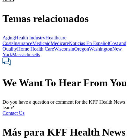
Temas relacionados
Aging
Health Industry
Healthcare
Costs
Insurance
Medicaid
Medicare
Noticias En Español
Cost and
Quality
Home Health Care
Wisconsin
Oregon
Washington
New
York
Massachusetts
We Want To Hear From You
Do you have a question or comment for the KFF Health News
team?
Contact Us
Más para
KFF Health News