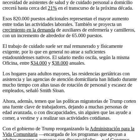
necesidad de asistentes de salud y de cuidado personal a domicilio
crecerá hasta cerca del
21%
en el transcurso de la próxima década.
Esos 820.000 puestos adicionales representan el mayor aumento
entre todas las actividades laborales. También se proyecta un
crecimiento en la demanda
de auxiliares de enfermería y camilleros,
con un incremento de alrededor de 65.000 puestos.
El trabajo de cuidado suele ser mal remunerado y físicamente
exigente, por lo que en general no atrae a suficientes
estadounidenses nativos. El salario medio oscila, según la misma
Oficina, entre
$34.000
y
$38.000
anuales.
Los hogares para adultos mayores, las residencias geriátricas con
asistencia y las agencias de atención domiciliaria han lidiado durante
mucho tiempo con altas tasas de rotación de personal y escasez de
empleados, señaló Smith Sloan.
Ahora, además, temen que las políticas migratorias de Trump corten
una fuente clave de trabajadores, dejando a muchas personas de
edad avanzada, o con discapacidades, sin alguien que las ayude a
comer, a vestirse y a realizar sus actividades cotidianas.
Con el gobierno de Trump reorganizando la
Administración para la
Vida Comunitaria
—encargada de los programas que apoyan a
adultos mayores y personas con discapacidades— y el Congreso