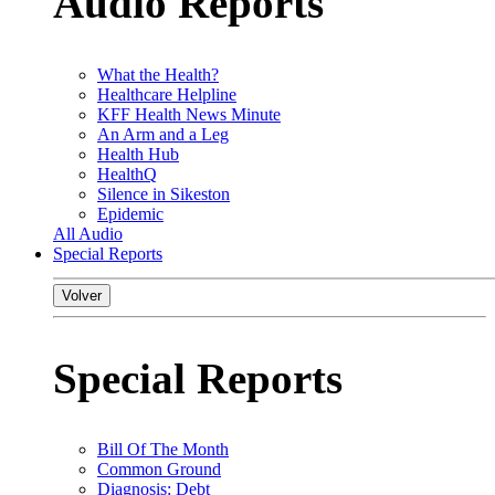
Audio Reports
What the Health?
Healthcare Helpline
KFF Health News Minute
An Arm and a Leg
Health Hub
HealthQ
Silence in Sikeston
Epidemic
All Audio
Special Reports
Volver
Special Reports
Bill Of The Month
Common Ground
Diagnosis: Debt