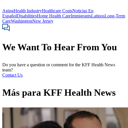
Aging
Health Industry
Healthcare Costs
Noticias En
Español
Disabilities
Home Health Care
Immigrants
Latinos
Long-Term
Care
Washington
New Jersey
We Want To Hear From You
Do you have a question or comment for the KFF Health News
team?
Contact Us
Más para
KFF Health News