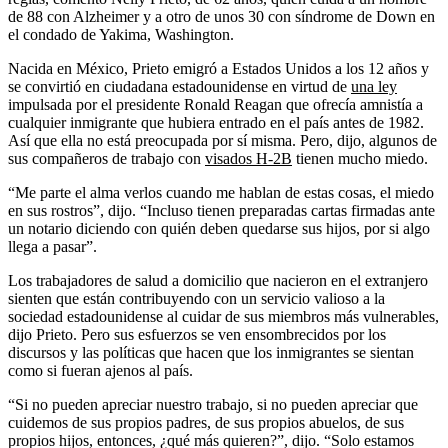
de 88 con Alzheimer y a otro de unos 30 con síndrome de Down en
el condado de Yakima, Washington.
Nacida en México, Prieto emigró a Estados Unidos a los 12 años y
se convirtió en ciudadana estadounidense en virtud de
una ley
impulsada por el presidente Ronald Reagan que ofrecía amnistía a
cualquier inmigrante que hubiera entrado en el país antes de 1982.
Así que ella no está preocupada por sí misma. Pero, dijo, algunos de
sus compañeros de trabajo con
visados H-2B
tienen mucho miedo.
“Me parte el alma verlos cuando me hablan de estas cosas, el miedo
en sus rostros”, dijo. “Incluso tienen preparadas cartas firmadas ante
un notario diciendo con quién deben quedarse sus hijos, por si algo
llega a pasar”.
Los trabajadores de salud a domicilio que nacieron en el extranjero
sienten que están contribuyendo con un servicio valioso a la
sociedad estadounidense al cuidar de sus miembros más vulnerables,
dijo Prieto. Pero sus esfuerzos se ven ensombrecidos por los
discursos y las políticas que hacen que los inmigrantes se sientan
como si fueran ajenos al país.
“Si no pueden apreciar nuestro trabajo, si no pueden apreciar que
cuidemos de sus propios padres, de sus propios abuelos, de sus
propios hijos, entonces, ¿qué más quieren?”, dijo. “Solo estamos