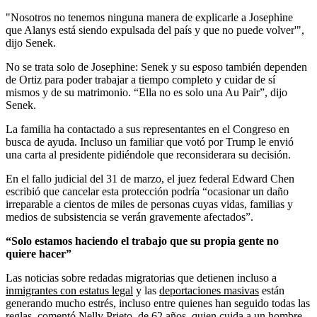
"Nosotros no tenemos ninguna manera de explicarle a Josephine
que Alanys está siendo expulsada del país y que no puede volver'",
dijo Senek.
No se trata solo de Josephine: Senek y su esposo también dependen
de Ortiz para poder trabajar a tiempo completo y cuidar de sí
mismos y de su matrimonio. “Ella no es solo una Au Pair”, dijo
Senek.
La familia ha contactado a sus representantes en el Congreso en
busca de ayuda. Incluso un familiar que votó por Trump le envió
una carta al presidente pidiéndole que reconsiderara su decisión.
En el fallo judicial del 31 de marzo, el juez federal Edward Chen
escribió que cancelar esta protección podría “ocasionar un daño
irreparable a cientos de miles de personas cuyas vidas, familias y
medios de subsistencia se verán gravemente afectados”.
“Solo estamos haciendo el trabajo que su propia gente no
quiere hacer”
Las noticias sobre redadas migratorias que detienen incluso a
inmigrantes con estatus legal
y las
deportaciones masivas
están
generando mucho estrés, incluso entre quienes han seguido todas las
reglas, comentó Nelly Prieto, de 62 años, quien cuida a un hombre