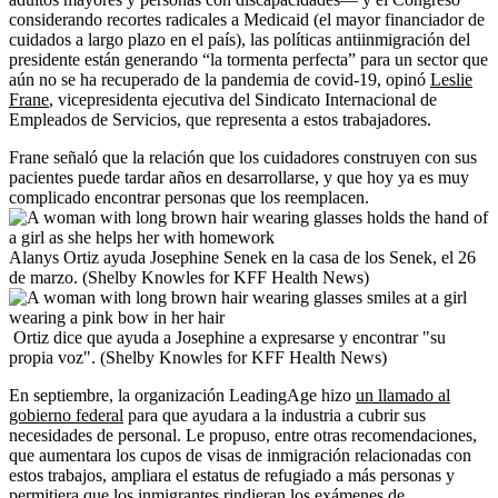
considerando recortes radicales a Medicaid (el mayor financiador de
cuidados a largo plazo en el país), las políticas antiinmigración del
presidente están generando “la tormenta perfecta” para un sector que
aún no se ha recuperado de la pandemia de covid-19, opinó
Leslie
Frane
, vicepresidenta ejecutiva del Sindicato Internacional de
Empleados de Servicios, que representa a estos trabajadores.
Frane señaló que la relación que los cuidadores construyen con sus
pacientes puede tardar años en desarrollarse, y que hoy ya es muy
complicado encontrar personas que los reemplacen.
Alanys Ortiz ayuda Josephine Senek en la casa de los Senek, el 26
de marzo. (Shelby Knowles for KFF Health News)
Ortiz dice que ayuda a Josephine a expresarse y encontrar "su
propia voz". (Shelby Knowles for KFF Health News)
En septiembre, la organización LeadingAge hizo
un llamado al
gobierno federal
para que ayudara a la industria a cubrir sus
necesidades de personal. Le propuso, entre otras recomendaciones,
que aumentara los cupos de visas de inmigración relacionadas con
estos trabajos, ampliara el estatus de refugiado a más personas y
permitiera que los inmigrantes rindieran los exámenes de