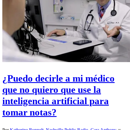
¿Puedo decirle a mi médico
que no quiero que use la
inteligencia artificial para
tomar notas?
Por
Katherine Ruppelt, Nashville Public Radio
,
Cara Anthony
, y