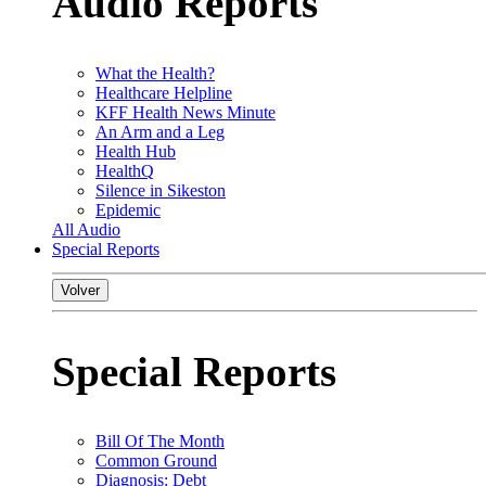
Audio Reports
What the Health?
Healthcare Helpline
KFF Health News Minute
An Arm and a Leg
Health Hub
HealthQ
Silence in Sikeston
Epidemic
All Audio
Special Reports
Volver
Special Reports
Bill Of The Month
Common Ground
Diagnosis: Debt