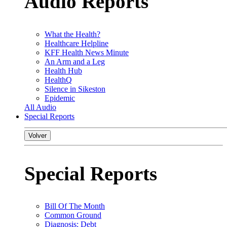
Audio Reports
What the Health?
Healthcare Helpline
KFF Health News Minute
An Arm and a Leg
Health Hub
HealthQ
Silence in Sikeston
Epidemic
All Audio
Special Reports
Volver
Special Reports
Bill Of The Month
Common Ground
Diagnosis: Debt