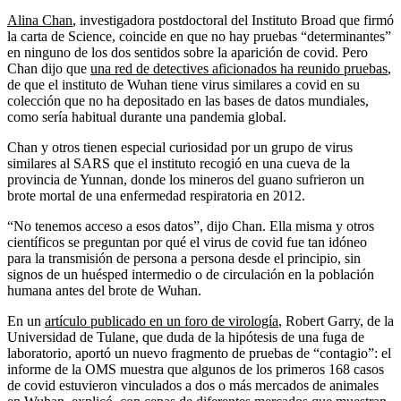
Alina Chan
, investigadora postdoctoral del Instituto Broad que firmó
la carta de Science, coincide en que no hay pruebas “determinantes”
en ninguno de los dos sentidos sobre la aparición de covid. Pero
Chan dijo que
una red de detectives aficionados ha reunido pruebas
,
de que el instituto de Wuhan tiene virus similares a covid en su
colección que no ha depositado en las bases de datos mundiales,
como sería habitual durante una pandemia global.
Chan y otros tienen especial curiosidad por un grupo de virus
similares al SARS que el instituto recogió en una cueva de la
provincia de Yunnan, donde los mineros del guano sufrieron un
brote mortal de una enfermedad respiratoria en 2012.
“No tenemos acceso a esos datos”, dijo Chan. Ella misma y otros
científicos se preguntan por qué el virus de covid fue tan idóneo
para la transmisión de persona a persona desde el principio, sin
signos de un huésped intermedio o de circulación en la población
humana antes del brote de Wuhan.
En un
artículo publicado en un foro de virología
, Robert Garry, de la
Universidad de Tulane, que duda de la hipótesis de una fuga de
laboratorio, aportó un nuevo fragmento de pruebas de “contagio”: el
informe de la OMS muestra que algunos de los primeros 168 casos
de covid estuvieron vinculados a dos o más mercados de animales