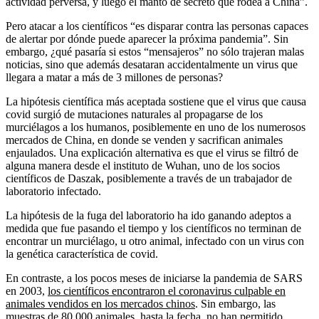
actividad perversa, y luego el manto de secreto que rodea a China”.
Pero atacar a los científicos “es disparar contra las personas capaces
de alertar por dónde puede aparecer la próxima pandemia”. Sin
embargo, ¿qué pasaría si estos “mensajeros” no sólo trajeran malas
noticias, sino que además desataran accidentalmente un virus que
llegara a matar a más de 3 millones de personas?
La hipótesis científica más aceptada sostiene que el virus que causa
covid surgió de mutaciones naturales al propagarse de los
murciélagos a los humanos, posiblemente en uno de los numerosos
mercados de China, en donde se venden y sacrifican animales
enjaulados. Una explicación alternativa es que el virus se filtró de
alguna manera desde el instituto de Wuhan, uno de los socios
científicos de Daszak, posiblemente a través de un trabajador de
laboratorio infectado.
La hipótesis de la fuga del laboratorio ha ido ganando adeptos a
medida que fue pasando el tiempo y los científicos no terminan de
encontrar un murciélago, u otro animal, infectado con un virus con
la genética característica de covid.
En contraste, a los pocos meses de iniciarse la pandemia de SARS
en 2003,
los científicos encontraron el coronavirus culpable en
animales vendidos en los mercados chinos
. Sin embargo, las
muestras de 80,000 animales, hasta la fecha, no han permitido