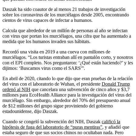
Daszak ha sido coautor de al menos 21 trabajos de investigación
sobre los coronavirus de los murciélagos desde 2005, encontrando
cientos de virus capaces de infectar a humanos.
Calcula que alrededor de un millón de personas al año se infectan
con virus que portan los murciélagos, una cifra que ha aumentado a
medida que los humanos invaden sus hábitats.
Recordó una visita en 2019 a una cueva con millones de
murciélagos. “Los turistas entraban allí en pantalón corto, y nosotros
con el EPI completo. Nos preguntaron: ‘¿Qué están haciendo?’ y les
dijimos: ‘Buscamos virus como el SARS'”.
En abril de 2020, citando lo que dijo que eran pruebas de la relación
del virus con el laboratorio de Wuhan, el presidente
Donald Trump
ordenó al NIH
que cancelara una subvención de cinco años y $3,7
millones para EcoHealth Alliance para la investigación del virus del
murciélago. Sin embargo, alrededor del 70% del presupuesto anual
de $12 millones del grupo sigue proviniendo del gobierno
estadounidense, dijo Daszak.
Cuando se congeló la subvención del NIH, Daszak
calificó la
hipótesis de fuga del laboratorio de “puras mentiras”
, y añadió que
estaba seguro de que sus socios chinos no ocultaban nada. Pero