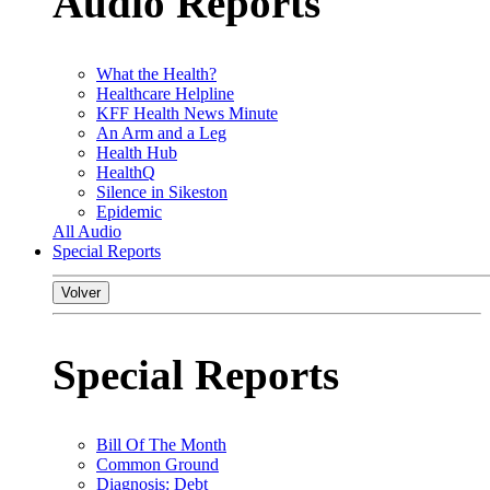
Audio Reports
What the Health?
Healthcare Helpline
KFF Health News Minute
An Arm and a Leg
Health Hub
HealthQ
Silence in Sikeston
Epidemic
All Audio
Special Reports
Volver
Special Reports
Bill Of The Month
Common Ground
Diagnosis: Debt