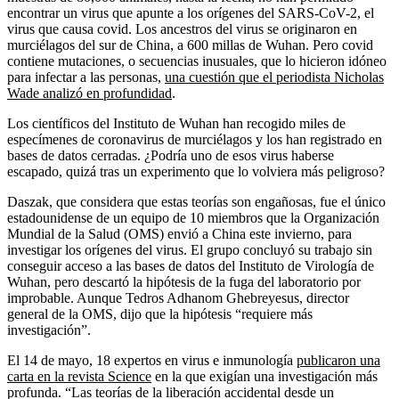
encontrar un virus que apunte a los orígenes del SARS-CoV-2, el
virus que causa covid. Los ancestros del virus se originaron en
murciélagos del sur de China, a 600 millas de Wuhan. Pero covid
contiene mutaciones, o secuencias inusuales, que lo hicieron idóneo
para infectar a las personas,
una cuestión que el periodista Nicholas
Wade analizó en profundidad
.
Los científicos del Instituto de Wuhan han recogido miles de
especímenes de coronavirus de murciélagos y los han registrado en
bases de datos cerradas. ¿Podría uno de esos virus haberse
escapado, quizá tras un experimento que lo volviera más peligroso?
Daszak, que considera que estas teorías son engañosas, fue el único
estadounidense de un equipo de 10 miembros que la Organización
Mundial de la Salud (OMS) envió a China este invierno, para
investigar los orígenes del virus. El grupo concluyó su trabajo sin
conseguir acceso a las bases de datos del Instituto de Virología de
Wuhan, pero descartó la hipótesis de la fuga del laboratorio por
improbable. Aunque Tedros Adhanom Ghebreyesus, director
general de la OMS, dijo que la hipótesis “requiere más
investigación”.
El 14 de mayo, 18 expertos en virus e inmunología
publicaron una
carta en la revista Science
en la que exigían una investigación más
profunda. “Las teorías de la liberación accidental desde un