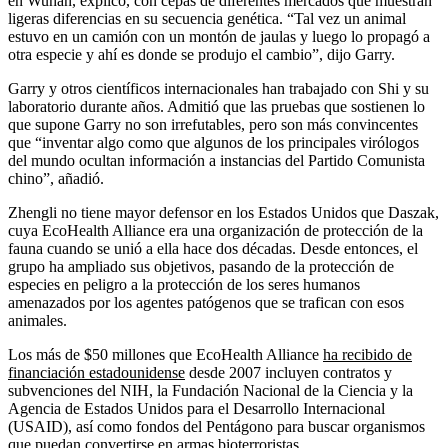
en Wuhan, explicó, con cepas de diferentes mercados que muestran
ligeras diferencias en su secuencia genética. “Tal vez un animal
estuvo en un camión con un montón de jaulas y luego lo propagó a
otra especie y ahí es donde se produjo el cambio”, dijo Garry.
Garry y otros científicos internacionales han trabajado con Shi y su
laboratorio durante años. Admitió que las pruebas que sostienen lo
que supone Garry no son irrefutables, pero son más convincentes
que “inventar algo como que algunos de los principales virólogos
del mundo ocultan información a instancias del Partido Comunista
chino”, añadió.
Zhengli no tiene mayor defensor en los Estados Unidos que Daszak,
cuya EcoHealth Alliance era una organización de protección de la
fauna cuando se unió a ella hace dos décadas. Desde entonces, el
grupo ha ampliado sus objetivos, pasando de la protección de
especies en peligro a la protección de los seres humanos
amenazados por los agentes patógenos que se trafican con esos
animales.
Los más de $50 millones que EcoHealth Alliance
ha recibido de
financiación estadounidense
desde 2007 incluyen contratos y
subvenciones del NIH, la Fundación Nacional de la Ciencia y la
Agencia de Estados Unidos para el Desarrollo Internacional
(USAID), así como fondos del Pentágono para buscar organismos
que puedan convertirse en armas bioterroristas.