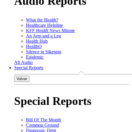
Audio Reports
What the Health?
Healthcare Helpline
KFF Health News Minute
An Arm and a Leg
Health Hub
HealthQ
Silence in Sikeston
Epidemic
All Audio
Special Reports
Volver
Special Reports
Bill Of The Month
Common Ground
Diagnosis: Debt