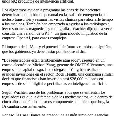
unos 692 productos de inteligencia artificial.
Los algoritmos ayudan a programar las citas de los pacientes,
determinar la dotación de personal en las salas de emergencias e
incluso transcribir y resumir las visitas clínicas para ahorrarle tiempo
a los médicos. También han empezado a ayudar a los radiólogos a
leer resonancias magnéticas y radiografías. Wachter dijo que a veces
consulta una versión de GPT-4, un gran modelo lingüístico de la
empresa OpenAI, para casos complejos.
El impacto de la IA —y el potencial de futuros cambios— significa
que los gobiernos ya deben estar poniéndose al día.
“Los legisladores están terriblemente atrasados”, aseguró en un
correo electrónico Michael Yang, gerente de OMERS Ventures, una
empresa de capital riesgo. Los colegas de Yang han realizado
grandes inversiones en el sector. Rock Health, una compañía similar,
declaró que financistas han invertido casi $28,000 millones en
empresas de salud digital especializadas en inteligencia artificial.
Según Wachter, uno de los problemas a los que se enfrentan los
reguladores es que, a diferencia de los medicamentos, que dentro de
cinco años tendrán los mismos componentes químicos que hoy, la
IA cambia constantemente.
Por eso, la Casa Blanca ha creado una gestión junto con agencias