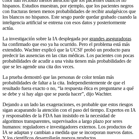
color han recibido menos atención que los pacientes blancos no
hispanos. Estudios muestran, por ejemplo, que los pacientes negros
con fracturas tienen menos probabilidades de recibir analgésicos que
los blancos no hispanos. Este sesgo puede quedar grabado cuando la
inteligencia artificial se entrena con esos datos y posteriormente
actúa.
La investigación sobre la IA desplegada por
grandes aseguradoras
ha confirmado que eso ya ha ocurrido. Pero el problema está más
extendido. Wachter explicó que la UCSF probó un producto para
predecir las ausencias en las citas médicas. Los pacientes con pocas
probabilidades de acudir a una visita tienen más probabilidades de
que se les agende una cita dos veces.
La prueba demostró que las personas de color tenían más
probabilidades de faltar a la cita. Independientemente de que el
resultado fuera exacto o no, “la respuesta ética es preguntarse a qué
se debe y si hay algo que se pueda hacer”, dijo Wachter.
Dejando a un lado las exageraciones, es probable que estos riesgos
sigan acaparando la atención con el paso del tiempo. Expertos en IA
y responsables de la FDA han insistido en la necesidad de
algoritmos transparentes, supervisados a largo plazo por seres
humanos: reguladores e investigadores externos. Los productos de
IA se adaptan y cambian a medida que se incorporan nuevos datos.
Y los científicos desarrollarán nuevos productos.