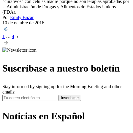
"curativos" con células madre porque no son terapias aprobadas por
la Administración de Drogas y Alimentos de Estados Unidos
(FDA).
Por
Emily Bazar
10 de octubre de 2016
Posts
1
…
4
5
pagination
Suscríbase a nuestro boletín
Stay informed by signing up for the Morning Briefing and other
emails:
Your
Inscribirse
Email
Address
Noticias en Español