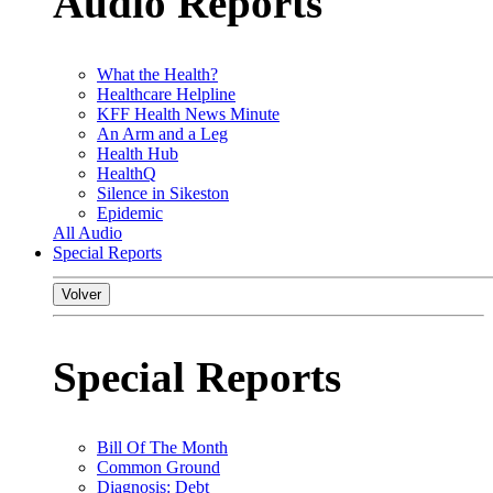
Audio Reports
What the Health?
Healthcare Helpline
KFF Health News Minute
An Arm and a Leg
Health Hub
HealthQ
Silence in Sikeston
Epidemic
All Audio
Special Reports
Volver
Special Reports
Bill Of The Month
Common Ground
Diagnosis: Debt