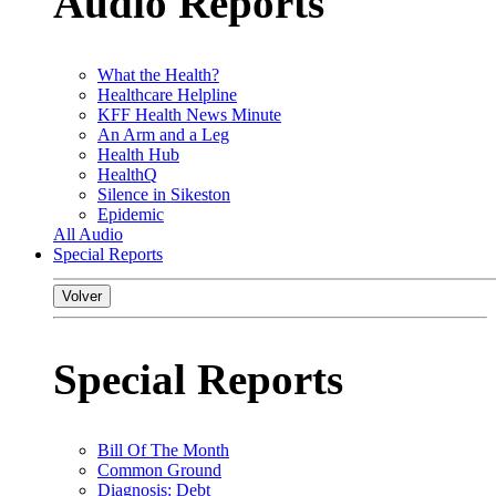
Audio Reports
What the Health?
Healthcare Helpline
KFF Health News Minute
An Arm and a Leg
Health Hub
HealthQ
Silence in Sikeston
Epidemic
All Audio
Special Reports
Volver
Special Reports
Bill Of The Month
Common Ground
Diagnosis: Debt