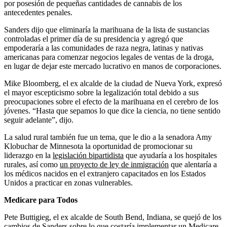
por posesión de pequeñas cantidades de cannabis de los
antecedentes penales.
Sanders dijo que eliminaría la marihuana de la lista de sustancias
controladas el primer día de su presidencia y agregó que
empoderaría a las comunidades de raza negra, latinas y nativas
americanas para comenzar negocios legales de ventas de la droga,
en lugar de dejar este mercado lucrativo en manos de corporaciones.
Mike Bloomberg, el ex alcalde de la ciudad de Nueva York, expresó
el mayor escepticismo sobre la legalización total debido a sus
preocupaciones sobre el efecto de la marihuana en el cerebro de los
jóvenes. “Hasta que sepamos lo que dice la ciencia, no tiene sentido
seguir adelante”, dijo.
La salud rural también fue un tema, que le dio a la senadora Amy
Klobuchar de Minnesota la oportunidad de promocionar su
liderazgo en la
legislación bipartidista
que ayudaría a los hospitales
rurales, así como
un proyecto de ley de inmigración
que alentaría a
los médicos nacidos en el extranjero capacitados en los Estados
Unidos a practicar en zonas vulnerables.
Medicare para Todos
Pete Buttigieg, el ex alcalde de South Bend, Indiana, se quejó de los
cambios de Sanders sobre lo que costaría implementar un Medicare