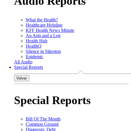
Audio Reports
What the Health?
Healthcare Helpline
KFF Health News Minute
An Arm and a Leg
Health Hub
HealthQ
Silence in Sikeston
Epidemic
All Audio
Special Reports
Volver
Special Reports
Bill Of The Month
Common Ground
Diagnosis: Debt