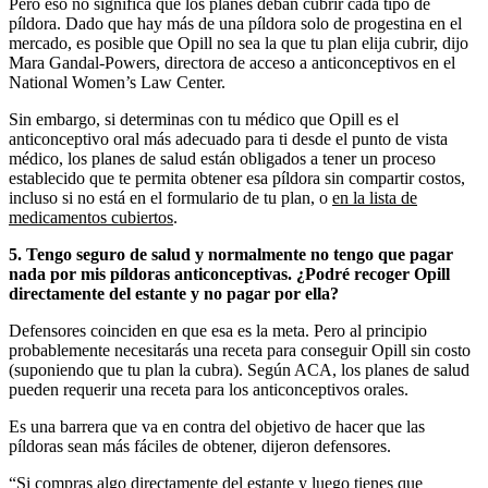
Pero eso no significa que los planes deban cubrir cada tipo de
píldora. Dado que hay más de una píldora solo de progestina en el
mercado, es posible que Opill no sea la que tu plan elija cubrir, dijo
Mara Gandal-Powers, directora de acceso a anticonceptivos en el
National Women’s Law Center.
Sin embargo, si determinas con tu médico que Opill es el
anticonceptivo oral más adecuado para ti desde el punto de vista
médico, los planes de salud están obligados a tener un proceso
establecido que te permita obtener esa píldora sin compartir costos,
incluso si no está en el formulario de tu plan, o
en la lista de
medicamentos cubiertos
.
5. Tengo seguro de salud y normalmente no tengo que pagar
nada por mis píldoras anticonceptivas. ¿Podré recoger Opill
directamente del estante y no pagar por ella?
Defensores coinciden en que esa es la meta. Pero al principio
probablemente necesitarás una receta para conseguir Opill sin costo
(suponiendo que tu plan la cubra). Según ACA, los planes de salud
pueden requerir una receta para los anticonceptivos orales.
Es una barrera que va en contra del objetivo de hacer que las
píldoras sean más fáciles de obtener, dijeron defensores.
“Si compras algo directamente del estante y luego tienes que