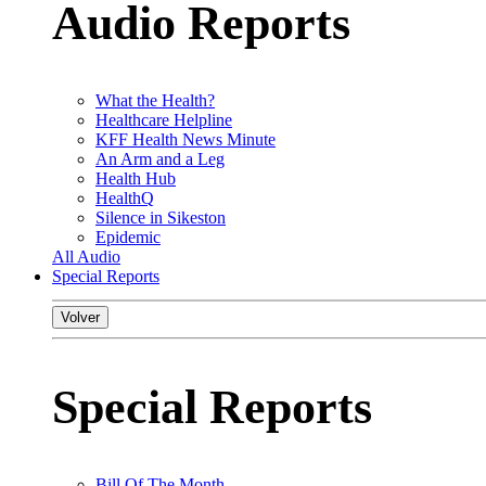
Audio Reports
What the Health?
Healthcare Helpline
KFF Health News Minute
An Arm and a Leg
Health Hub
HealthQ
Silence in Sikeston
Epidemic
All Audio
Special Reports
Volver
Special Reports
Bill Of The Month