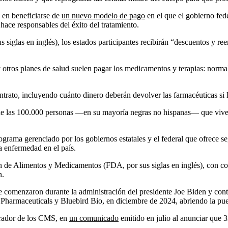
s en beneficiarse de
un nuevo modelo de pago
en el que el gobierno fede
hace responsables del éxito del tratamiento.
iglas en inglés), los estados participantes recibirán “descuentos y reem
ros planes de salud suelen pagar los medicamentos y terapias: normalme
ato, incluyendo cuánto dinero deberán devolver las farmacéuticas si la 
s de las 100.000 personas —en su mayoría negras no hispanas— que viv
rograma gerenciado por los gobiernos estatales y el federal que ofrece 
 enfermedad en el país.
 de Alimentos y Medicamentos (FDA, por sus siglas en inglés), con cos
n.
e comenzaron durante la administración del presidente Joe Biden y con
 Pharmaceuticals y Bluebird Bio, en diciembre de 2024, abriendo la pue
trador de los CMS, en
un comunicado
emitido en julio al anunciar que 