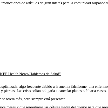
raducciones de artículos de gran interés para la comunidad hispanohab
KFF Health News-Hablemos de Salud”
.
pitalizada, algo frecuente debido a la anemia falciforme, una enfermed
piernas. Las crisis solían obligarla a cancelar planes o faltar a clases.
e se tolera más, pero siempre está presente”.
ios meses y que reprograma las células madre del cuerpo para que prod