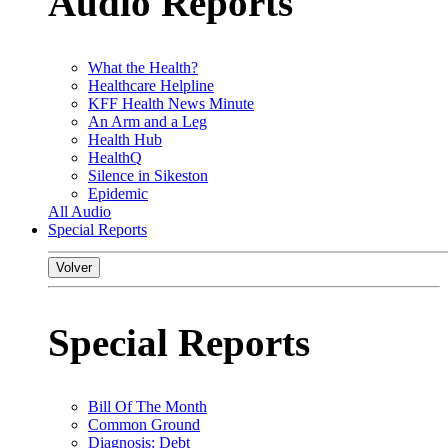
Audio Reports
What the Health?
Healthcare Helpline
KFF Health News Minute
An Arm and a Leg
Health Hub
HealthQ
Silence in Sikeston
Epidemic
All Audio
Special Reports
Volver
Special Reports
Bill Of The Month
Common Ground
Diagnosis: Debt