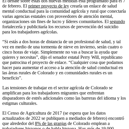
El debate sobre estas dos nuevas medidas está programado para el 7
de febrero. El
primer proyecto de ley
crearía un enlace de salud
mental conductual para la comunidad agrícola y rural que conectaría
varias agencias estatales con proveedores de atención mental,
organizaciones sin fines de lucro y líderes comunitarios. El
segundo
fortalecería y publicitaría los recursos de prevención del suicidio
para los trabajadores agrícolas.
“Si estás a dos horas de distancia de un profesional de salud, y tal
vez en medio de una tormenta de nieve en invierno, serán cuatro o
cinco horas de viaje. Simplemente no vas a buscar la ayuda que
quieres y necesitas”, dijo el senador estatal Perry Will, republicano
que patrocina el proyecto de enlace. “Cualquier cosa que podamos
hacer para aumentar el acceso a la atención de salud conductual en
las áreas rurales de Colorado y en comunidades rurales es un
beneficio”.
Las tensiones de trabajar en el sector agrícola de Colorado se
amplifican para los trabajadores migrantes que enfrentan
disparadores de estrés adicionales como las barreras del idioma y los
estigmas culturales.
El Censo de Agricultura de 2017 (se espera que los datos
actualizados de 2022 se publiquen a mediados de febrero) encontró
que alrededor del
8% de las granjas
de Colorado emplean a
trabajadores hispanos o de habla hispana. Hay
más de 19,000