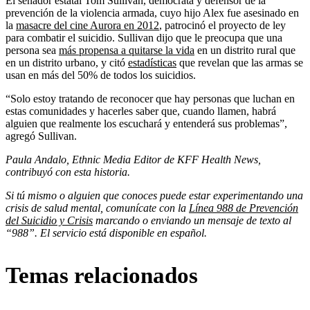
El senador estatal Tom Sullivan, demócrata y defensor de la
prevención de la violencia armada, cuyo hijo Alex fue asesinado en
la
masacre del cine Aurora en 2012
, patrocinó el proyecto de ley
para combatir el suicidio. Sullivan dijo que le preocupa que una
persona sea
más propensa a quitarse la vida
en un distrito rural que
en un distrito urbano, y citó
estadísticas
que revelan que las armas se
usan en más del 50% de todos los suicidios.
“Solo estoy tratando de reconocer que hay personas que luchan en
estas comunidades y hacerles saber que, cuando llamen, habrá
alguien que realmente los escuchará y entenderá sus problemas”,
agregó Sullivan.
Paula Andalo, Ethnic Media Editor de KFF Health News,
contribuyó con esta historia.
Si tú mismo o alguien que conoces puede estar experimentando una
crisis de salud mental, comunícate con la
Línea 988 de Prevención
del Suicidio y Crisis
marcando o enviando un mensaje de texto al
“988”. El servicio está disponible en español.
Temas relacionados