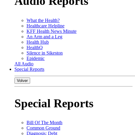
Audio Reports
What the Health?
Healthcare Helpline
KFF Health News Minute
An Arm and a Leg
Health Hub
HealthQ
Silence in Sikeston
Epidemic
All Audio
Special Reports
Volver
Special Reports
Bill Of The Month
Common Ground
Diagnosis: Debt