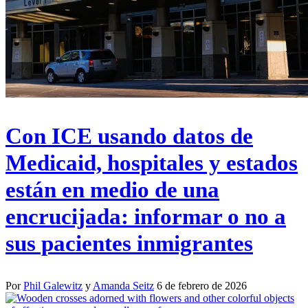
Con ICE usando datos de
Medicaid, hospitales y estados
están en medio de una
encrucijada: informar o no a
sus pacientes inmigrantes
Por
Phil Galewitz
y
Amanda Seitz
6 de febrero de 2026