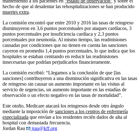
manteniendo a los pacientes en
“estado de observación”
y sobre el
hecho de que al desalentar las rehospitalizaciones se han producido
muertes extra
.
La comisión encontró que entre 2010 y 2016 las tasas de reingreso
disminuyeron en 3,6 puntos porcentuales por ataques cardíacos, 3
puntos porcentuales por insuficiencia cardíaca y 2,3 puntos
porcentuales por neumonía. Al mismo tiempo, las readmisiones
causadas por condiciones que no tienen en cuenta las sanciones
cayeron en promedio 1,4 puntos porcentuales, lo que indica que los
hospitales se estaban centrando en reducir las readmisiones
innecesarias que podrían perjudicarlos financieramente.
La comisión escribió: “Llegamos a la conclusión de que [las
sanciones] contribuyeron a una disminución significativa en las tasas
de reingreso sin causar un aumento importante en las visitas al
servicio de urgencias, un aumento importante en las estadías de
observación o un efecto negativo en las tasas de mortalidad”.
Este otoño, Medicare atacará los reingresos desde otro ángulo
mediante la imposición de
sanciones a los centros de enfermería
especializada
que envían a los residentes recién dados de alta al
hospital con demasiada frecuencia.
Jordan Rau
jrau@kff.org