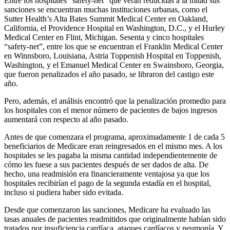
Entre los hospitales “safety-net” que verán reducidas a la mitad sus
sanciones se encuentran muchas instituciones urbanas, como el
Sutter Health’s Alta Bates Summit Medical Center en Oakland,
California, el Providence Hospital en Washington, D.C., y el Hurley
Medical Center en Flint, Michigan. Sesenta y cinco hospitales
“safety-net”, entre los que se encuentran el Franklin Medical Center
en Winnsboro, Louisiana, Astria Toppenish Hospital en Toppenish,
Washington, y el Emanuel Medical Center en Swainsboro, Georgia,
que fueron penalizados el año pasado, se libraron del castigo este
año.
Pero, además, el análisis encontró que la penalización promedio para
los hospitales con el menor número de pacientes de bajos ingresos
aumentará con respecto al año pasado.
Antes de que comenzara el programa, aproximadamente 1 de cada 5
beneficiarios de Medicare eran reingresados en el mismo mes. A los
hospitales se les pagaba la misma cantidad independientemente de
cómo les fuese a sus pacientes después de ser dados de alta. De
hecho, una readmisión era financieramente ventajosa ya que los
hospitales recibirían el pago de la segunda estadía en el hospital,
incluso si pudiera haber sido evitada.
Desde que comenzaron las sanciones, Medicare ha evaluado las
tasas anuales de pacientes readmitidos que originalmente habían sido
tratados por insuficiencia cardíaca, ataques cardíacos y neumonía. Y