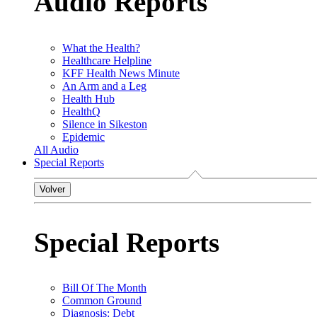
Audio Reports
What the Health?
Healthcare Helpline
KFF Health News Minute
An Arm and a Leg
Health Hub
HealthQ
Silence in Sikeston
Epidemic
All Audio
Special Reports
Volver
Special Reports
Bill Of The Month
Common Ground
Diagnosis: Debt