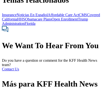
Temas relacionados
Insurance
Noticias En Español
Affordable Care Act
CMS
Covered
California
HHS
Obamacare Plans
Open Enrollment
Trump
Administration
Florida
We Want To Hear From You
Do you have a question or comment for the KFF Health News
team?
Contact Us
Más para
KFF Health News