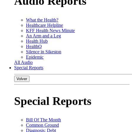
Audio Reports
What the Health?
Healthcare Helpline
KFF Health News Minute
An Arm and a Leg
Health Hub
HealthQ
Silence in Sikeston
Epidemic
All Audio
Special Reports
Volver
Special Reports
Bill Of The Month
Common Ground
Diagnosis: Debt