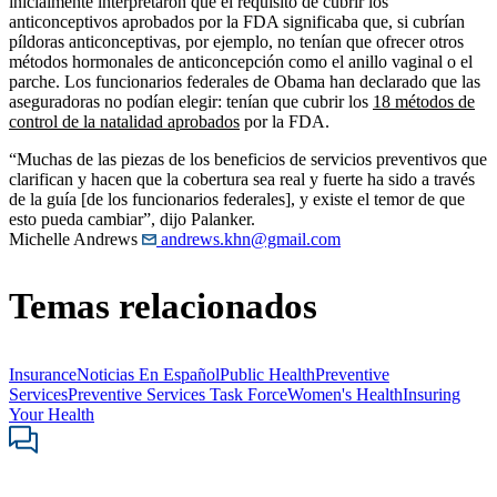
inicialmente interpretaron que el requisito de cubrir los
anticonceptivos aprobados por la FDA significaba que, si cubrían
píldoras anticonceptivas, por ejemplo, no tenían que ofrecer otros
métodos hormonales de anticoncepción como el anillo vaginal o el
parche. Los funcionarios federales de Obama han declarado que las
aseguradoras no podían elegir: tenían que cubrir los
18 métodos de
control de la natalidad aprobados
por la FDA.
“Muchas de las piezas de los beneficios de servicios preventivos que
clarifican y hacen que la cobertura sea real y fuerte ha sido a través
de la guía [de los funcionarios federales], y existe el temor de que
esto pueda cambiar”, dijo Palanker.
Michelle Andrews
andrews.khn@gmail.com
Temas relacionados
Insurance
Noticias En Español
Public Health
Preventive
Services
Preventive Services Task Force
Women's Health
Insuring
Your Health