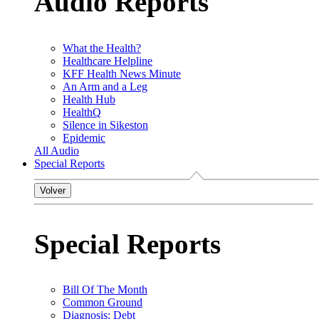
Audio Reports
What the Health?
Healthcare Helpline
KFF Health News Minute
An Arm and a Leg
Health Hub
HealthQ
Silence in Sikeston
Epidemic
All Audio
Special Reports
Volver
Special Reports
Bill Of The Month
Common Ground
Diagnosis: Debt