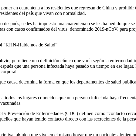
oner en cuarentena a los residentes que regresan de China y prohibir t
residentes del país que vivan con normalidad.
o después, se les ha impuesto una cuarentena o se les ha pedido que se 
rsonas con casos confirmados del virus, denominado 2019-nCoV, para pro
ol
“KHN-Hablemos de Salud”
.
vio, pero tiene una definición clínica que varía según la enfermedad i
 después que una persona infectada haya pasado un tiempo en ese lugar. 
 corporal.
ue causa determina la forma en que los departamentos de salud pública
a todos los lugares conocidos que una persona infectada haya frecuentado
 vacunadas.
ontrol y Prevención de Enfermedades (CDC) definen como “contacto cerca
ellos que hayan tenido contacto directo con las secreciones de la person
riptiva: alguien que vive en el mismo hogar que un paciente; alguien qu