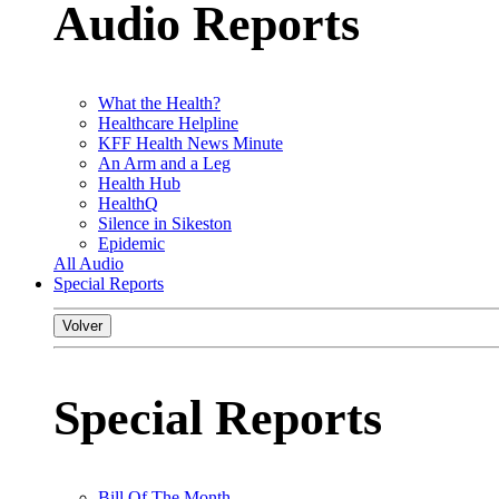
Audio Reports
What the Health?
Healthcare Helpline
KFF Health News Minute
An Arm and a Leg
Health Hub
HealthQ
Silence in Sikeston
Epidemic
All Audio
Special Reports
Volver
Special Reports
Bill Of The Month