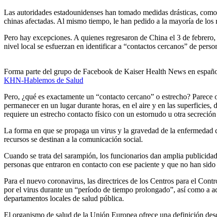
Las autoridades estadounidenses han tomado medidas drásticas, como p
chinas afectadas. Al mismo tiempo, le han pedido a la mayoría de los 
Pero hay excepciones. A quienes regresaron de China el 3 de febrero, 
nivel local se esfuerzan en identificar a “contactos cercanos” de pe
Forma parte del grupo de Facebook de Kaiser Health News en españ
KHN-Hablemos de Salud
Pero, ¿qué es exactamente un “contacto cercano” o estrecho? Parece ob
permanecer en un lugar durante horas, en el aire y en las superficies,
requiere un estrecho contacto físico con un estornudo u otra secreción
La forma en que se propaga un virus y la gravedad de la enfermedad q
recursos se destinan a la comunicación social.
Cuando se trata del sarampión, los funcionarios dan amplia publicidad 
personas que entraron en contacto con ese paciente y que no han sido
Para el nuevo coronavirus, las directrices de los Centros para el C
por el virus durante un “período de tiempo prolongado”, así como a aqu
departamentos locales de salud pública.
El organismo de salud de la Unión Europea ofrece una definición desc