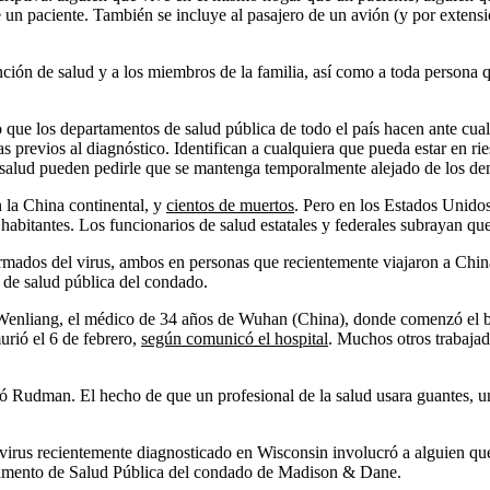
 un paciente. También se incluye al pasajero de un avión (y por extensi
nción de salud y a los miembros de la familia, así como a toda persona
o que los departamentos de salud pública de todo el país hacen ante cua
s previos al diagnóstico. Identifican a cualquiera que pueda estar en ri
e salud pueden pedirle que se mantenga temporalmente alejado de los de
 la China continental, y
cientos de muertos
. Pero en los Estados Unidos
abitantes. Los funcionarios de salud estatales y federales subrayan que 
rmados del virus, ambos en personas que recientemente viajaron a Chin
a de salud pública del condado.
i Wenliang, el médico de 34 años de Wuhan (China), donde comenzó el br
urió el 6 de febrero,
según comunicó el hospital
. Muchos otros trabajad
ó Rudman. El hecho de que un profesional de la salud usara guantes, un
virus recientemente diagnosticado en Wisconsin involucró a alguien que
rtamento de Salud Pública del condado de Madison & Dane.