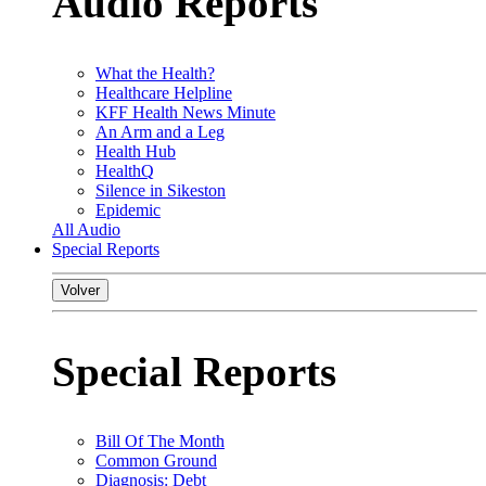
Audio Reports
What the Health?
Healthcare Helpline
KFF Health News Minute
An Arm and a Leg
Health Hub
HealthQ
Silence in Sikeston
Epidemic
All Audio
Special Reports
Volver
Special Reports
Bill Of The Month
Common Ground
Diagnosis: Debt