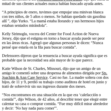
mitad de sus clientes actuales nunca habían buscado ayuda antes.
“A principios de enero, tuvimos que empujar una minivan blanca
con tres niños, de 5 años o menos. Se habían quedado sin gasolina
allí ”, dijo Yurko. “La mamá estaba llorando y sus hermosos hijos
estaban sentados mirándola”.
Kelly Sirimoglu, vocera del Center for Food Action de Nueva
Jersey, dijo que el estigma en torno a buscar ayuda puede ser peor
en las áreas ricas. Agregó que algunas personas le dicen: “Nunca
pensé que estaría en la fila para buscar comida”.
Defensores dijeron que la renuencia a buscar ayuda significa que es
probable que la necesidad sea aún mayor de lo que parece.
Katie Wilson de St. Charles, Missouri, dijo que un amigo de un
amigo le comentó sobre una despensa de alimentos dirigida por
Sts.
Joachim & Ann Care Service
. Casi no fue. La madre soltera con dos
hijos, de 11 y 9, perdió su trabajo como auditora de hotel en junio y
trató de sobrevivir sin sus ingresos durante dos meses.
“Nos encontramos en una situación en la que era ‘calefacción o
comida'”, dijo Wilson, de 42 años, al describir tener que elegir entre
calentar su casa o comprar comida. “Fue muy difícil mirar alrededor
y decir: ‘No hay nada para comer'”.