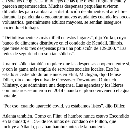
en sótanos de iglesias, muy lejos de las que operan regularmente y
parecen supermercados. Muchas despensas pequeñas tuvieron
dificultades para cambiar a la distribución de alimentos al aire libre
durante la pandemia o encontrar nuevos ayudantes cuando los pocos
voluntarios, generalmente adultos mayores, se sentían inseguros
haciendo el trabajo.
“Definitivamente es más difícil en estos lugares”, dijo Yurko, cuyo
banco de alimentos distribuye en el condado de Kendall, Illinois,
que tiene solo tres despensas para una población de 129,000. “Las
redes de seguridad no son tan sólidas”.
Una red sólida también requiere que las despensas cooperen entre sí,
y con la gama más amplia de servicios sociales locales. Eso ha
estado sucediendo durante años en Flint, Michigan, dijo Denise
Diller, directora ejecutiva de
Crossover Downtown Outreach
Ministry
, que administra una despensa. Las agencias y los líderes
comunitarios se unieron en 2014 cuando el plomo envenenó el agua
potable.
“Por eso, cuando apareció covid, ya estábamos listos”, dijo Diller.
Atlanta también. Como en Flint, el hambre nunca estuvo Escondido
en la ciudad; el 15% de los niños del condado de Fulton, que
incluye a Atlanta, pasaban hambre antes de la pandemia.