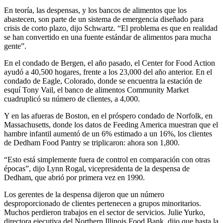
En teoría, las despensas, y los bancos de alimentos que los
abastecen, son parte de un sistema de emergencia diseñado para
crisis de corto plazo, dijo Schwartz. “El problema es que en realidad
se han convertido en una fuente estándar de alimentos para mucha
gente”.
En el condado de Bergen, el año pasado, el Center for Food Action
ayudó a 40,500 hogares, frente a los 23,000 del año anterior. En el
condado de Eagle, Colorado, donde se encuentra la estación de
esquí Tony Vail, el banco de alimentos Community Market
cuadruplicó su número de clientes, a 4,000.
Y en las afueras de Boston, en el próspero condado de Norfolk, en
Massachusetts, donde los datos de Feeding America muestran que el
hambre infantil aumentó de un 6% estimado a un 16%, los clientes
de Dedham Food Pantry se triplicaron: ahora son 1,800.
“Esto está simplemente fuera de control en comparación con otras
épocas”, dijo Lynn Rogal, vicepresidenta de la despensa de
Dedham, que abrió por primera vez en 1990.
Los gerentes de la despensa dijeron que un número
desproporcionado de clientes pertenecen a grupos minoritarios.
Muchos perdieron trabajos en el sector de servicios. Julie Yurko,
directora ejecutiva del
Northern Illinois Food Bank
, dijo que hasta la