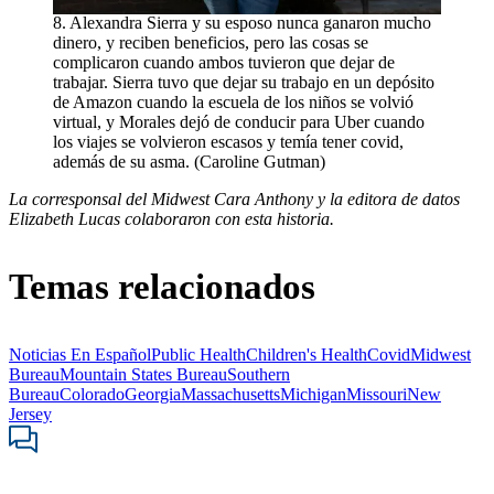
8. Alexandra Sierra y su esposo nunca ganaron mucho
dinero, y reciben beneficios, pero las cosas se
complicaron cuando ambos tuvieron que dejar de
trabajar. Sierra tuvo que dejar su trabajo en un depósito
de Amazon cuando la escuela de los niños se volvió
virtual, y Morales dejó de conducir para Uber cuando
los viajes se volvieron escasos y temía tener covid,
además de su asma. (Caroline Gutman)
La corresponsal del Midwest Cara Anthony y la editora de datos
Elizabeth Lucas colaboraron con esta historia.
Temas relacionados
Noticias En Español
Public Health
Children's Health
Covid
Midwest
Bureau
Mountain States Bureau
Southern
Bureau
Colorado
Georgia
Massachusetts
Michigan
Missouri
New
Jersey