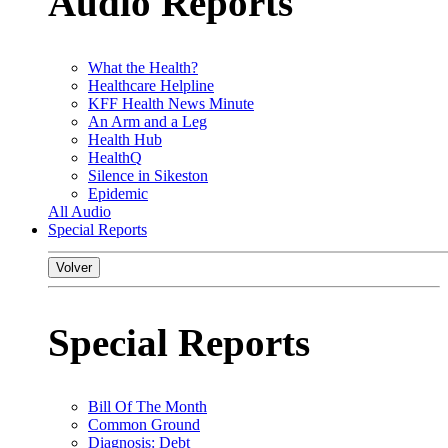
Audio Reports
What the Health?
Healthcare Helpline
KFF Health News Minute
An Arm and a Leg
Health Hub
HealthQ
Silence in Sikeston
Epidemic
All Audio
Special Reports
Volver
Special Reports
Bill Of The Month
Common Ground
Diagnosis: Debt