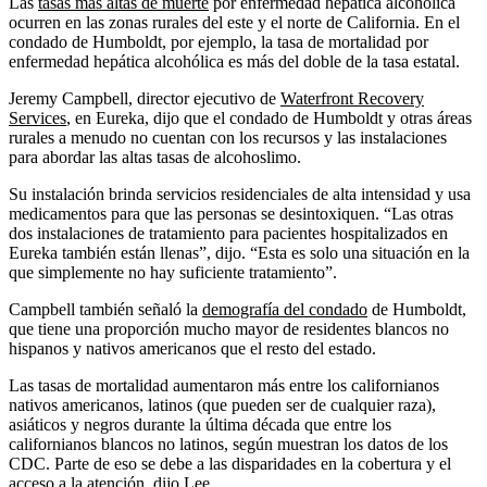
Las
tasas más altas de muerte
por enfermedad hepática alcohólica
ocurren en las zonas rurales del este y el norte de California. En el
condado de Humboldt, por ejemplo, la tasa de mortalidad por
enfermedad hepática alcohólica es más del doble de la tasa estatal.
Jeremy Campbell, director ejecutivo de
Waterfront Recovery
Services
, en Eureka, dijo que el condado de Humboldt y otras áreas
rurales a menudo no cuentan con los recursos y las instalaciones
para abordar las altas tasas de alcohoslimo.
Su instalación brinda servicios residenciales de alta intensidad y usa
medicamentos para que las personas se desintoxiquen. “Las otras
dos instalaciones de tratamiento para pacientes hospitalizados en
Eureka también están llenas”, dijo. “Esta es solo una situación en la
que simplemente no hay suficiente tratamiento”.
Campbell también señaló la
demografía del condado
de Humboldt,
que tiene una proporción mucho mayor de residentes blancos no
hispanos y nativos americanos que el resto del estado.
Las tasas de mortalidad aumentaron más entre los californianos
nativos americanos, latinos (que pueden ser de cualquier raza),
asiáticos y negros durante la última década que entre los
californianos blancos no latinos, según muestran los datos de los
CDC. Parte de eso se debe a las disparidades en la cobertura y el
acceso a la atención, dijo Lee.