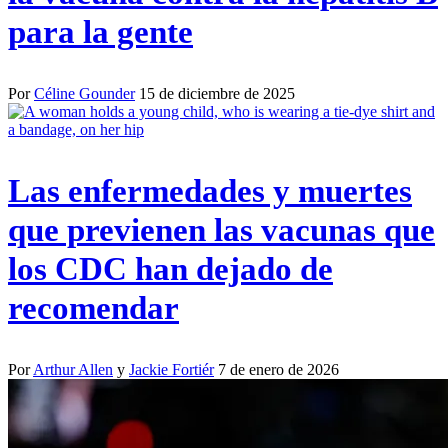
para la gente
Por
Céline Gounder
15 de diciembre de 2025
Las enfermedades y muertes
que previenen las vacunas que
los CDC han dejado de
recomendar
Por
Arthur Allen
y
Jackie Fortiér
7 de enero de 2026