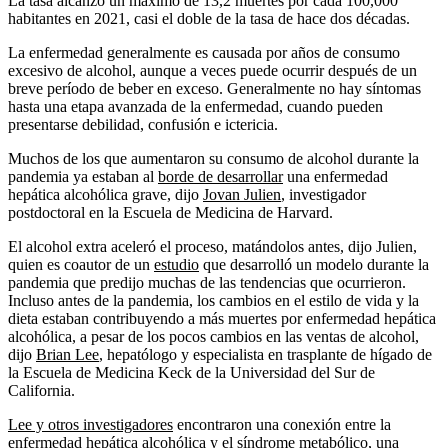
La tasa alcanzó un máximo de 13,2 muertes por cada 100,000
habitantes en 2021, casi el doble de la tasa de hace dos décadas.
La enfermedad generalmente es causada por años de consumo
excesivo de alcohol, aunque a veces puede ocurrir después de un
breve período de beber en exceso. Generalmente no hay síntomas
hasta una etapa avanzada de la enfermedad, cuando pueden
presentarse debilidad, confusión e ictericia.
Muchos de los que aumentaron su consumo de alcohol durante la
pandemia ya estaban al
borde de desarrollar
una enfermedad
hepática alcohólica grave, dijo
Jovan Julien
, investigador
postdoctoral en la Escuela de Medicina de Harvard.
El alcohol extra aceleró el proceso, matándolos antes, dijo Julien,
quien es coautor de un
estudio
que desarrolló un modelo durante la
pandemia que predijo muchas de las tendencias que ocurrieron.
Incluso antes de la pandemia, los cambios en el estilo de vida y la
dieta estaban contribuyendo a más muertes por enfermedad hepática
alcohólica, a pesar de los pocos cambios en las ventas de alcohol,
dijo
Brian Lee
, hepatólogo y especialista en trasplante de hígado de
la Escuela de Medicina Keck de la Universidad del Sur de
California.
Lee y otros investigadores
encontraron una conexión entre la
enfermedad hepática alcohólica y el síndrome metabólico, una