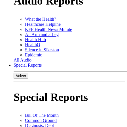
Audio Reports
What the Health?
Healthcare Helpline
KFF Health News Minute
An Arm and a Leg
Health Hub
HealthQ
Silence in Sikeston
Epidemic
All Audio
Special Reports
Volver
Special Reports
Bill Of The Month
Common Ground
Diagnosis: Debt