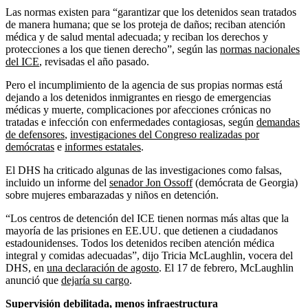
Las normas existen para “garantizar que los detenidos sean tratados
de manera humana; que se los proteja de daños; reciban atención
médica y de salud mental adecuada; y reciban los derechos y
protecciones a los que tienen derecho”, según las
normas nacionales
del ICE
, revisadas el año pasado.
Pero el incumplimiento de la agencia de sus propias normas está
dejando a los detenidos inmigrantes en riesgo de emergencias
médicas y muerte, complicaciones por afecciones crónicas no
tratadas e infección con enfermedades contagiosas, según
demandas
de defensores
,
investigaciones del Congreso realizadas por
demócratas
e
informes estatales
.
El DHS ha criticado algunas de las investigaciones como falsas,
incluido un informe del
senador Jon Ossoff
(demócrata de Georgia)
sobre mujeres embarazadas y niños en detención.
“Los centros de detención del ICE tienen normas más altas que la
mayoría de las prisiones en EE.UU. que detienen a ciudadanos
estadounidenses. Todos los detenidos reciben atención médica
integral y comidas adecuadas”, dijo Tricia McLaughlin, vocera del
DHS, en
una declaración de agosto
. El 17 de febrero, McLaughlin
anunció que
dejaría su cargo
.
Supervisión debilitada, menos infraestructura