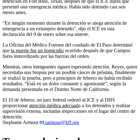
detención en Fort Bliss, Texas, después de que el ICE dijera que
presentó una emergencia médica. Había sido detenido casi seis
meses antes.
“En ningún momento durante la detención se niega atención de
emergencia a un extranjero detenido”, dijo el ICE en una
declaración del 9 de enero sobre esa muerte.
La Oficina del Médico Forense del condado de El Paso determinó
que
la muerte fue un homicidio
ocurrido después de que Campos
fuera inmovilizado por las fuerzas del orden.
Mientras, otros inmigrantes siguen esperando atención. Reyes, quien
necesitaba una biopsia por un posible cáncer de próstata, finalmente
se realizó la prueba, pero a principios de febrero no había recibido
resultados. “Está en un dolor constante y agonizante”, según la
demanda presentada en el Distrito Norte de California.
El 10 de febrero, un juez federal ordenó al ICE y al DHS
proporcionar
atención médica adecuad
a a los detenidos y realizar
supervisión externa, incluidas inspecciones en el lugar del centro de
detención.
Stephanie Armour
sarmour@kff.org