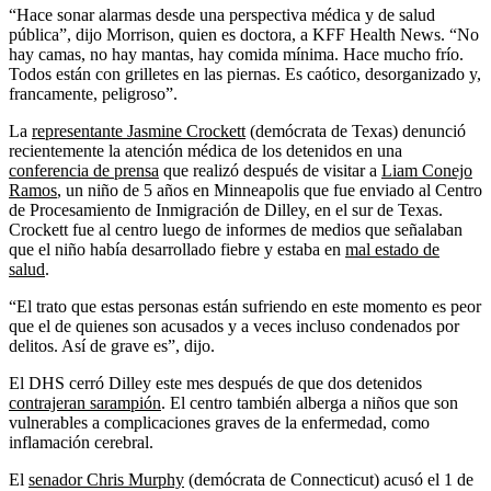
“Hace sonar alarmas desde una perspectiva médica y de salud
pública”, dijo Morrison, quien es doctora, a KFF Health News. “No
hay camas, no hay mantas, hay comida mínima. Hace mucho frío.
Todos están con grilletes en las piernas. Es caótico, desorganizado y,
francamente, peligroso”.
La
representante Jasmine Crockett
(demócrata de Texas) denunció
recientemente la atención médica de los detenidos en una
conferencia de prensa
que realizó después de visitar a
Liam Conejo
Ramos
, un niño de 5 años en Minneapolis que fue enviado al Centro
de Procesamiento de Inmigración de Dilley, en el sur de Texas.
Crockett fue al centro luego de informes de medios que señalaban
que el niño había desarrollado fiebre y estaba en
mal estado de
salud
.
“El trato que estas personas están sufriendo en este momento es peor
que el de quienes son acusados y a veces incluso condenados por
delitos. Así de grave es”, dijo.
El DHS cerró Dilley este mes después de que dos detenidos
contrajeran sarampión
. El centro también alberga a niños que son
vulnerables a complicaciones graves de la enfermedad, como
inflamación cerebral.
El
senador Chris Murphy
(demócrata de Connecticut) acusó el 1 de