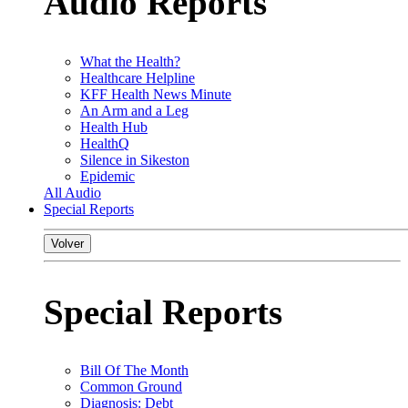
Audio Reports
What the Health?
Healthcare Helpline
KFF Health News Minute
An Arm and a Leg
Health Hub
HealthQ
Silence in Sikeston
Epidemic
All Audio
Special Reports
Volver
Special Reports
Bill Of The Month
Common Ground
Diagnosis: Debt