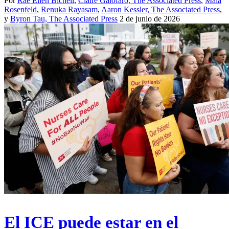
Por
Rae Ellen Bichell
,
Claire Galofaro, The Associated Press
,
Maia
Rosenfeld
,
Renuka Rayasam
,
Aaron Kessler, The Associated Press
,
y
Byron Tau, The Associated Press
2 de junio de 2026
El ICE puede estar en el