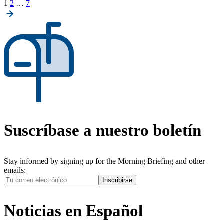
Posts
1
2
…
7
pagination
Suscríbase a nuestro boletín
Stay informed by signing up for the Morning Briefing and other
emails:
Your
Inscribirse
Email
Address
Noticias en Español