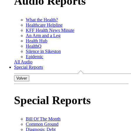
Audio Reports
What the Health?
Healthcare Helpline
KFF Health News Minute
An Arm and a Leg
Health Hub
HealthQ
Silence in Sikeston
Epidemic
All Audio
Special Reports
Volver
Special Reports
Bill Of The Month
Common Ground
Diagnosis: Debt