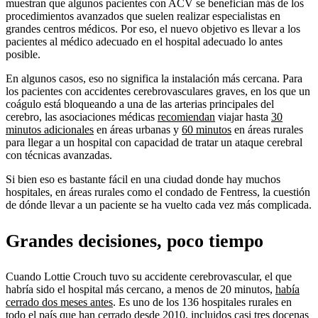
muestran que algunos pacientes con ACV se benefician más de los
procedimientos avanzados que suelen realizar especialistas en
grandes centros médicos. Por eso, el nuevo objetivo es llevar a los
pacientes al médico adecuado en el hospital adecuado lo antes
posible.
En algunos casos, eso no significa la instalación más cercana. Para
los pacientes con accidentes cerebrovasculares graves, en los que un
coágulo está bloqueando a una de las arterias principales del
cerebro, las asociaciones médicas
recomiendan
viajar hasta
30
minutos adicionales
en áreas urbanas y
60 minutos
en áreas rurales
para llegar a un hospital con capacidad de tratar un ataque cerebral
con técnicas avanzadas.
Si bien eso es bastante fácil en una ciudad donde hay muchos
hospitales, en áreas rurales como el condado de Fentress, la cuestión
de dónde llevar a un paciente se ha vuelto cada vez más complicada.
Grandes decisiones, poco tiempo
Cuando Lottie Crouch tuvo su accidente cerebrovascular, el que
habría sido el hospital más cercano, a menos de 20 minutos,
había
cerrado dos meses antes
. Es uno de los 136 hospitales rurales en
todo el país que
han cerrado desde 2010
, incluidos casi tres docenas