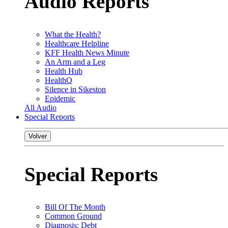
Audio Reports
What the Health?
Healthcare Helpline
KFF Health News Minute
An Arm and a Leg
Health Hub
HealthQ
Silence in Sikeston
Epidemic
All Audio
Special Reports
Volver
Special Reports
Bill Of The Month
Common Ground
Diagnosis: Debt