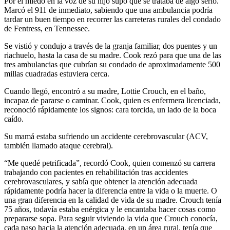
Por el miedo en la voz de su hijo supo que se trataba de algo serio.
Marcó el 911 de inmediato, sabiendo que una ambulancia podría
tardar un buen tiempo en recorrer las carreteras rurales del condado
de Fentress, en Tennessee.
Se vistió y condujo a través de la granja familiar, dos puentes y un
riachuelo, hasta la casa de su madre. Cook rezó para que una de las
tres ambulancias que cubrían su condado de aproximadamente 500
millas cuadradas estuviera cerca.
Cuando llegó, encontró a su madre, Lottie Crouch, en el baño,
incapaz de pararse o caminar. Cook, quien es enfermera licenciada,
reconoció rápidamente los signos: cara torcida, un lado de la boca
caído.
Su mamá estaba sufriendo un accidente cerebrovascular (ACV,
también llamado ataque cerebral).
“Me quedé petrificada”, recordó Cook, quien comenzó su carrera
trabajando con pacientes en rehabilitación tras accidentes
cerebrovasculares, y sabía que obtener la atención adecuada
rápidamente podría hacer la diferencia entre la vida o la muerte. O
una gran diferencia en la calidad de vida de su madre. Crouch tenía
75 años, todavía estaba enérgica y le encantaba hacer cosas como
prepararse sopa. Para seguir viviendo la vida que Crouch conocía,
cada paso hacia la atención adecuada, en un área rural, tenía que