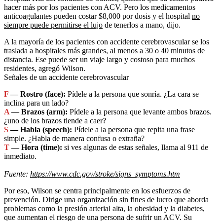
hacer más por los pacientes con ACV. Pero los medicamentos
anticoagulantes pueden costar $8,000 por dosis y el hospital
no
siempre puede permitirse el lujo
de tenerlos a mano, dijo.
A la mayoría de los pacientes con accidente cerebrovascular se los
traslada a hospitales más grandes, al menos a 30 o 40 minutos de
distancia. Ese puede ser un viaje largo y costoso para muchos
residentes, agregó Wilson.
Señales de un accidente cerebrovascular
F
— Rostro (face):
Pídele a la persona que sonría. ¿La cara se
inclina para un lado?
A
— Brazos (arm):
Pídele a la persona que levante ambos brazos.
¿uno de los brazos tiende a caer?
S
— Habla (speech):
Pídele a la persona que repita una frase
simple. ¿Habla de manera confusa o extraña?
T
— Hora (time):
si ves algunas de estas señales, llama al 911 de
inmediato.
Fuente:
https://www.cdc.gov/stroke/signs_symptoms.htm
Por eso, Wilson se centra principalmente en los esfuerzos de
prevención. Dirige
una organización sin fines de lucro
que aborda
problemas como la presión arterial alta, la obesidad y la diabetes,
que aumentan el riesgo de una persona de sufrir un ACV. Su