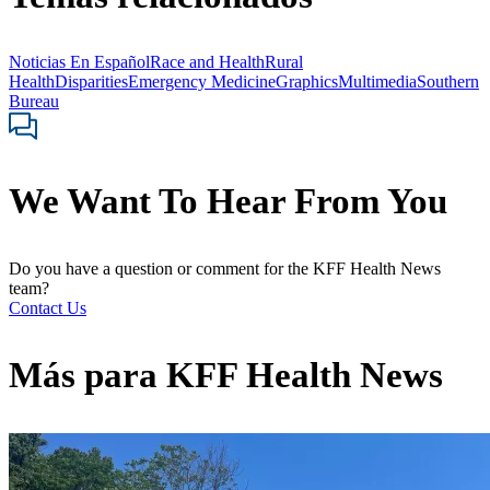
Noticias En Español
Race and Health
Rural
Health
Disparities
Emergency Medicine
Graphics
Multimedia
Southern
Bureau
We Want To Hear From You
Do you have a question or comment for the KFF Health News
team?
Contact Us
Más para
KFF Health News