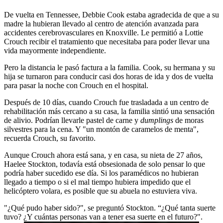
De vuelta en Tennessee, Debbie Cook estaba agradecida de que a su
madre la hubieran llevado al centro de atención avanzada para
accidentes cerebrovasculares en Knoxville. Le permitió a Lottie
Crouch recibir el tratamiento que necesitaba para poder llevar una
vida mayormente independiente.
Pero la distancia le pasó factura a la familia. Cook, su hermana y su
hija se turnaron para conducir casi dos horas de ida y dos de vuelta
para pasar la noche con Crouch en el hospital.
Después de 10 días, cuando Crouch fue trasladada a un centro de
rehabilitación más cercano a su casa, la familia sintió una sensación
de alivio. Podrían llevarle pastel de carne y
dumplings
de moras
silvestres para la cena. Y "un montón de caramelos de menta",
recuerda Crouch, su favorito.
Aunque Crouch ahora está sana, y en casa, su nieta de 27 años,
Haelee Stockton, todavía está obsesionada de solo pensar lo que
podría haber sucedido ese día. Si los paramédicos no hubieran
llegado a tiempo o si el mal tiempo hubiera impedido que el
helicóptero volara, es posible que su abuela no estuviera viva.
"¿Qué pudo haber sido?", se preguntó Stockton. “¿Qué tanta suerte
tuvo? ¿Y cuántas personas van a tener esa suerte en el futuro?".