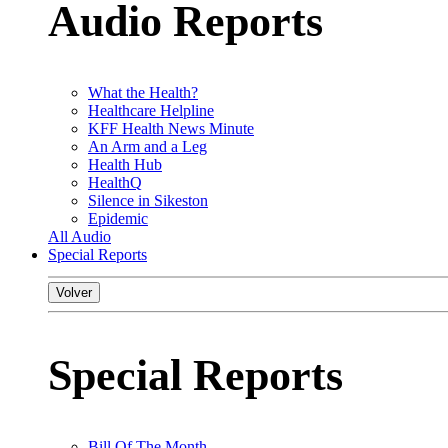
Audio Reports
What the Health?
Healthcare Helpline
KFF Health News Minute
An Arm and a Leg
Health Hub
HealthQ
Silence in Sikeston
Epidemic
All Audio
Special Reports
Volver
Special Reports
Bill Of The Month