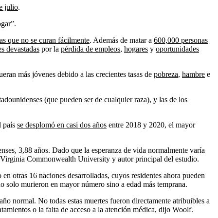
e julio
.
ogar”.
as que no se curan fácilmente
. Además de matar a
600,000 personas
es devastadas
por la
pérdida de empleos
,
hogares
y
oportunidades
ueran más jóvenes debido a las crecientes tasas de
pobreza
,
hambre
e
stadounidenses (que pueden ser de cualquier raza), y las de los
l país
se desplomó en casi dos años
entre 2018 y 2020, el mayor
enses, 3,88 años. Dado que la esperanza de vida normalmente varía
a Virginia Commonwealth University y autor principal del estudio.
o en otras 16 naciones desarrolladas, cuyos residentes ahora pueden
s no solo murieron en mayor número sino a edad más temprana.
o normal. No todas estas muertes fueron directamente atribuibles a
atamientos o la falta de acceso a la atención médica, dijo Woolf.