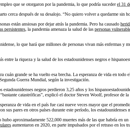
empleo que se otorgaron por la pandemia, lo que podría suceder
el 31 d
uarto cerca después de su desalojo. “No quiero volver a quedarme sin h
sonas están ansiosas por dejar atrás la pandemia. Pero ha causado
herid
s persistentes
, la pandemia amenaza la salud de las
personas vulnerabl
unidense, lo que hará que millones de personas vivan más enfermas y m
aís entre la riqueza y la salud de los estadounidenses negros e hispanoe
a cuán grande se ha vuelto esa brecha. La esperanza de vida en todo e
Segunda Guerra Mundial, según la investigación.
los estadounidenses negros perdieron 3,25 años y los hispanoestadounid
 “bastante catastróficas”, explicó el doctor Steven Woolf, profesor de l
esperanza de vida en el país fue casi nueve veces mayor que el promedi
on sus pares en otros países durante este período, los estadounidense
o hubo aproximadamente 522,000 muertes más de las que habría en un añ
ulares
aumentaron en 2020, en parte impulsados ​​por el retraso en los tr