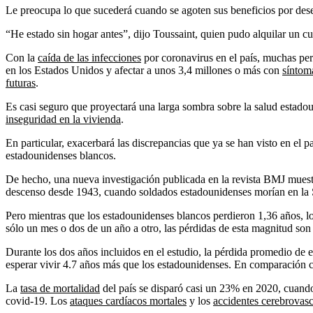
Le preocupa lo que sucederá cuando se agoten sus beneficios por des
“He estado sin hogar antes”, dijo Toussaint, quien pudo alquilar un c
Con la
caída de las infecciones
por coronavirus en el país, muchas per
en los Estados Unidos y afectar a unos 3,4 millones o más con
síntoma
futuras
.
Es casi seguro que proyectará una larga sombra sobre la salud estado
inseguridad en la vivienda
.
En particular, exacerbará las discrepancias que ya se han visto en el p
estadounidenses blancos.
De hecho, una nueva investigación publicada en la revista BMJ muestr
descenso desde 1943, cuando soldados estadounidenses morían en la 
Pero mientras que los estadounidenses blancos perdieron 1,36 años, 
sólo un mes o dos de un año a otro, las pérdidas de esta magnitud son
Durante los dos años incluidos en el estudio, la pérdida promedio de 
esperar vivir 4.7 años más que los estadounidenses. En comparación c
La
tasa de mortalidad
del país se disparó casi un 23% en 2020, cuand
covid-19. Los
ataques cardíacos mortales
y los
accidentes cerebrovasc