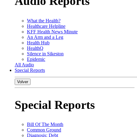
Audio Reports
What the Health?
Healthcare Helpline
KFF Health News Minute
An Arm and a Leg
Health Hub
HealthQ
Silence in Sikeston
Epidemic
All Audio
Special Reports
Volver
Special Reports
Bill Of The Month
Common Ground
Diagnosis: Debt