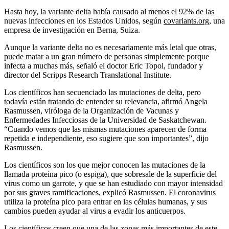
Hasta hoy, la variante delta había causado al menos el 92% de las
nuevas infecciones en los Estados Unidos, según
covariants.org
, una
empresa de investigación en Berna, Suiza.
Aunque la variante delta no es necesariamente más letal que otras,
puede matar a un gran número de personas simplemente porque
infecta a muchas más, señaló el doctor Eric Topol, fundador y
director del Scripps Research Translational Institute.
Los científicos han secuenciado las mutaciones de delta, pero
todavía están tratando de entender su relevancia, afirmó Angela
Rasmussen, viróloga de la Organización de Vacunas y
Enfermedades Infecciosas de la Universidad de Saskatchewan.
“Cuando vemos que las mismas mutaciones aparecen de forma
repetida e independiente, eso sugiere que son importantes”, dijo
Rasmussen.
Los científicos son los que mejor conocen las mutaciones de la
llamada proteína pico (o espiga), que sobresale de la superficie del
virus como un garrote, y que se han estudiado con mayor intensidad
por sus graves ramificaciones, explicó Rasmussen. El coronavirus
utiliza la proteína pico para entrar en las células humanas, y sus
cambios pueden ayudar al virus a evadir los anticuerpos.
Los científicos creen que una de las zonas más importantes de este