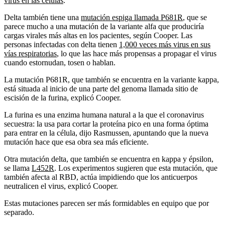
virus en las células
.
Delta también tiene una
mutación espiga llamada P681R
, que se
parece mucho a una mutación de la variante alfa que produciría
cargas virales más altas en los pacientes, según Cooper. Las
personas infectadas con delta tienen
1,000 veces más virus en sus
vías respiratorias
, lo que las hace más propensas a propagar el virus
cuando estornudan, tosen o hablan.
La mutación P681R, que también se encuentra en la variante kappa,
está situada al inicio de una parte del genoma llamada sitio de
escisión de la furina, explicó Cooper.
La furina es una enzima humana natural a la que el coronavirus
secuestra: la usa para cortar la proteína pico en una forma óptima
para entrar en la célula, dijo Rasmussen, apuntando que la nueva
mutación hace que esa obra sea más eficiente.
Otra mutación delta, que también se encuentra en kappa y épsilon,
se llama
L452R
. Los experimentos sugieren que esta mutación, que
también afecta al RBD, actúa impidiendo que los anticuerpos
neutralicen el virus, explicó Cooper.
Estas mutaciones parecen ser más formidables en equipo que por
separado.