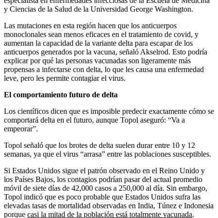
especialista en enfermedades infecciosas de la Escuela de Medicina
y Ciencias de la Salud de la Universidad George Washington.
Las mutaciones en esta región hacen que los anticuerpos
monoclonales sean menos eficaces en el tratamiento de covid, y
aumentan la capacidad de la variante delta para escapar de los
anticuerpos generados por la vacuna, señaló Akselrod. Esto podría
explicar por qué las personas vacunadas son ligeramente más
propensas a infectarse con delta, lo que les causa una enfermedad
leve, pero les permite contagiar el virus.
El comportamiento futuro de delta
Los científicos dicen que es imposible predecir exactamente cómo se
comportará delta en el futuro, aunque Topol aseguró: “Va a
empeorar”.
Topol señaló que los brotes de delta suelen durar entre 10 y 12
semanas, ya que el virus “arrasa” entre las poblaciones susceptibles.
Si Estados Unidos sigue el patrón observado en el Reino Unido y
los Países Bajos, los contagios podrían pasar del actual promedio
móvil de siete días de 42,000 casos a 250,000 al día. Sin embargo,
Topol indicó que es poco probable que Estados Unidos sufra las
elevadas tasas de mortalidad observadas en India, Túnez e Indonesia
porque
casi la mitad de la población está totalmente vacunada
.