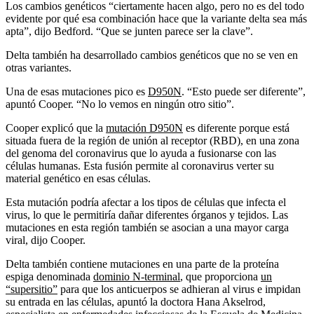
Los cambios genéticos “ciertamente hacen algo, pero no es del todo
evidente por qué esa combinación hace que la variante delta sea más
apta”, dijo Bedford. “Que se junten parece ser la clave”.
Delta también ha desarrollado cambios genéticos que no se ven en
otras variantes.
Una de esas mutaciones pico es
D950N
. “Esto puede ser diferente”,
apuntó Cooper. “No lo vemos en ningún otro sitio”.
Cooper explicó que la
mutación D950N
es diferente porque está
situada fuera de la región de unión al receptor (RBD), en una zona
del genoma del coronavirus que lo ayuda a fusionarse con las
células humanas. Esta fusión permite al coronavirus verter su
material genético en esas células.
Esta mutación podría afectar a los tipos de células que infecta el
virus, lo que le permitiría dañar diferentes órganos y tejidos. Las
mutaciones en esta región también se asocian a una mayor carga
viral, dijo Cooper.
Delta también contiene mutaciones en una parte de la proteína
espiga denominada
dominio N-terminal
, que proporciona
un
“supersitio”
para que los anticuerpos se adhieran al virus e impidan
su entrada en las células, apuntó la doctora Hana Akselrod,