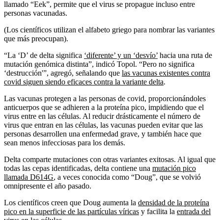
llamado “Eek”, permite que el virus se propague incluso entre
personas vacunadas.
(Los científicos utilizan el alfabeto griego para nombrar las variantes
que más preocupan).
“La ‘D’ de delta significa
‘diferente’ y un ‘desvío’
hacia una ruta de
mutación genómica distinta”, indicó Topol. “Pero no significa
‘destrucción'”, agregó, señalando que
las vacunas existentes contra
covid siguen siendo eficaces contra la variante delta
.
Las vacunas protegen a las personas de covid, proporcionándoles
anticuerpos que se adhieren a la proteína pico, impidiendo que el
virus entre en las células. Al reducir drásticamente el número de
virus que entran en las células, las vacunas pueden evitar que las
personas desarrollen una enfermedad grave, y también hace que
sean menos infecciosas para los demás.
Delta comparte mutaciones con otras variantes exitosas. Al igual que
todas las cepas identificadas, delta contiene una
mutación pico
llamada D614G
, a veces conocida como “Doug”, que se volvió
omnipresente el año pasado.
Los científicos creen que Doug aumenta la
densidad de la proteína
pico en la superficie de las partículas víricas
y facilita la
entrada del