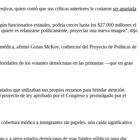
ivar, quien contó que sus críticas anteriores le costaron
ser apartada
gún funcionarios estatales, podría crecer hasta los $27.000 millones el
 quiere es relanzarse políticamente, proyectar una nueva imagen”, dijo
 médica, afirmó Guian McKee, codirector del Proyecto de Políticas de
ioridades de los votantes demócratas en las primarias —que en gran
ados que utilizaban sus propios recursos para brindar atención
 del proyecto de ley aprobado por el Congreso y promulgado por el
 cobertura médica a inmigrantes sin papeles, una caída significativa
ia y a otros estados demócratas de usar fondos públicos para dar