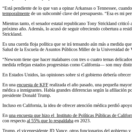
“Está pendiente de lo que van a opinar Arkansas o Tennessee, cuando l
temporalmente
de un subcomité clave del presupuesto. “Esa es mi pers
Mientras tanto, el senador estatal republicano Tony Strickland critic
próximo año. Además, lo acusó de seguir ofreciendo cobertura a reside
Strickland.
Es una cuerda floja política que se irá tensando aún más a medida qu
Salud de la Escuela de Asuntos Públicos Miller de la Universidad de V
“Newsom tiene que hacer malabares con tres o cuatro temas delicados
medida reflejan estados progresistas como California— son muy distin
En Estados Unidos, las opiniones sobre si el gobierno debería ofrecer
En una
encuesta de KFF
realizada el año pasado, una pequeña mayorí
médica a inmigrantes. Había grandes diferencias según la afiliación po
presidente Donald Trump.
Incluso en California, la idea de ofrecer atención médica perdió apoy
En
una encuesta que hizo el Instituto de Políticas Públicas de Califo
con respecto
al 55% que lo respaldaba
en 2023.
Trump,
el vicepresidente
JD Vance
,
otros funcionarios del gobierno
y 