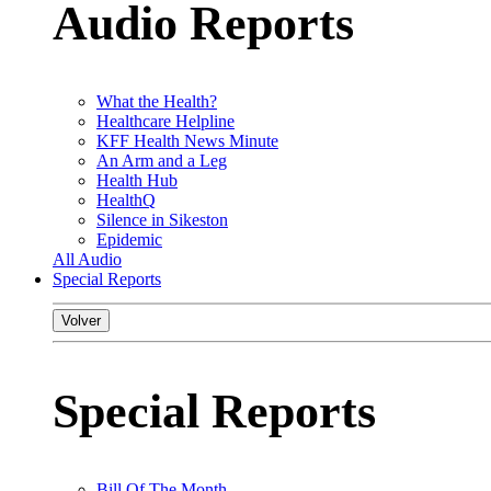
Audio Reports
What the Health?
Healthcare Helpline
KFF Health News Minute
An Arm and a Leg
Health Hub
HealthQ
Silence in Sikeston
Epidemic
All Audio
Special Reports
Volver
Special Reports
Bill Of The Month