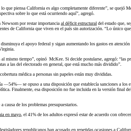
o que piensa California es algo completamente diferente”, se quejó Menj
pectiva sobre lo que está ocurriendo aquí”, agregó.
ó a Newsom por restar importancia
al déficit estructural
del estado que, se
ntes de California que viven en el país sin autorización. “Lo único que
e disminuya el apoyo federal y sigan aumentando los gastos en atención
irginia.
 al mismo tiempo”, opinó McKee. Si decide postularse, agregó: “las pr
tas a las del electorado en general, que está mucho más dividido”.
 cobertura médica a personas sin papeles están muy divididas.
a —54%— se opuso a una disposición que establecía sanciones a los est
lítica. Finalmente, esa disposición no fue incluida en la versión final
o a causa de los problemas presupuestarios.
rnia en mayo
, el 41% de los adultos expresó estar de acuerdo con ofrecer
legisladores republicanos han acusado en repetidas ocasiones a Californ