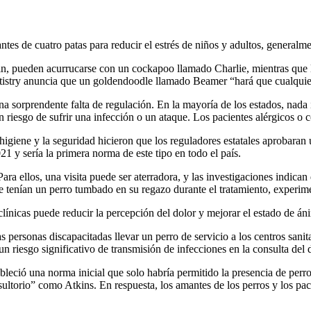
tes de cuatro patas para reducir el estrés de niños y adultos, generalmen
in, pueden acurrucarse con un cockapoo llamado Charlie, mientras que l
ntistry anuncia que un goldendoodle llamado Beamer “hará que cualqui
na sorprendente falta de regulación. En la mayoría de los estados, nada
en riesgo de sufrir una infección o un ataque. Los pacientes alérgicos o
higiene y la seguridad hicieron que los reguladores estatales aprobaran 
21 y sería la primera norma de este tipo en todo el país.
Para ellos, una visita puede ser aterradora, y las investigaciones indica
e tenían un perro tumbado en su regazo durante el tratamiento, experime
línicas puede reducir la percepción del dolor y mejorar el estado de án
rsonas discapacitadas llevar un perro de servicio a los centros sanitari
riesgo significativo de transmisión de infecciones en la consulta del d
leció una norma inicial que solo habría permitido la presencia de perro
sultorio” como Atkins. En respuesta, los amantes de los perros y los pa