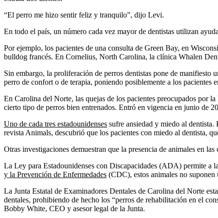
“El perro me hizo sentir feliz y tranquilo”, dijo Levi.
En todo el país, un número cada vez mayor de dentistas utilizan ayudan
Por ejemplo, los pacientes de una consulta de Green Bay, en Wiscons
bulldog francés. En Cornelius, North Carolina, la clínica Whalen De
Sin embargo, la proliferación de perros dentistas pone de manifiesto u
perro de confort o de terapia, poniendo posiblemente a los pacientes 
En Carolina del Norte, las quejas de los pacientes preocupados por la 
cierto tipo de perros bien entrenados. Entró en vigencia en junio de 20
Uno de cada tres estadounidenses
sufre ansiedad y miedo al dentista. 
revista Animals, descubrió que los pacientes con miedo al dentista, qu
Otras investigaciones demuestran que la presencia de animales en las c
La Ley para Estadounidenses con Discapacidades (ADA) permite a las pe
y la Prevención de Enfermedades
(CDC), estos animales no suponen un 
La Junta Estatal de Examinadores Dentales de Carolina del Norte estab
dentales, prohibiendo de hecho los “perros de rehabilitación en el con
Bobby White, CEO y asesor legal de la Junta.