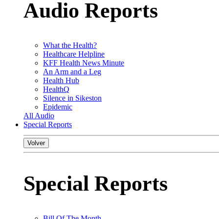
Audio Reports
What the Health?
Healthcare Helpline
KFF Health News Minute
An Arm and a Leg
Health Hub
HealthQ
Silence in Sikeston
Epidemic
All Audio
Special Reports
Volver
Special Reports
Bill Of The Month