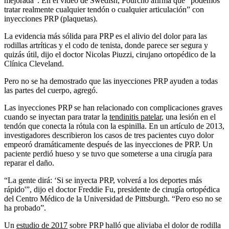
mejorada”. En el video de Swedish, Pourcho afirma que “podemos
tratar realmente cualquier tendón o cualquier articulación” con
inyecciones PRP (plaquetas).
La evidencia más sólida para PRP es el alivio del dolor para las
rodillas artríticas y el codo de tenista, donde parece ser segura y
quizás útil, dijo el doctor Nicolas Piuzzi, cirujano ortopédico de la
Clínica Cleveland.
Pero no se ha demostrado que las inyecciones PRP ayuden a todas
las partes del cuerpo, agregó.
Las inyecciones PRP se han relacionado con complicaciones graves
cuando se inyectan para tratar la
tendinitis patelar
, una lesión en el
tendón que conecta la rótula con la espinilla. En un artículo de 2013,
investigadores describieron los casos de tres pacientes cuyo dolor
empeoró dramáticamente después de las inyecciones de PRP. Un
paciente perdió hueso y se tuvo que someterse a una cirugía para
reparar el daño.
“La gente dirá: ‘Si se inyecta PRP, volverá a los deportes más
rápido'”, dijo el doctor Freddie Fu, presidente de cirugía ortopédica
del Centro Médico de la Universidad de Pittsburgh. “Pero eso no se
ha probado”.
Un
estudio de 2017
sobre PRP halló que aliviaba el dolor de rodilla