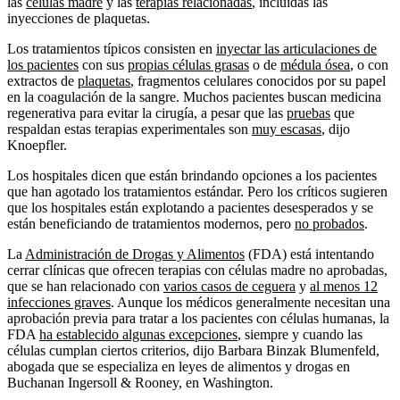
las
células madre
y las
terapias relacionadas
, incluidas las
inyecciones de plaquetas.
Los tratamientos típicos consisten en
inyectar las articulaciones de
los pacientes
con sus
propias células grasas
o de
médula ósea
, o con
extractos de
plaquetas
, fragmentos celulares conocidos por su papel
en la coagulación de la sangre. Muchos pacientes buscan medicina
regenerativa para evitar la cirugía, a pesar que las
pruebas
que
respaldan estas terapias experimentales son
muy escasas
, dijo
Knoepfler.
Los hospitales dicen que están brindando opciones a los pacientes
que han agotado los tratamientos estándar. Pero los críticos sugieren
que los hospitales están explotando a pacientes desesperados y se
están beneficiando de tratamientos modernos, pero
no probados
.
La
Administración de Drogas y Alimentos
(FDA) está intentando
cerrar clínicas que ofrecen terapias con células madre no aprobadas,
que se han relacionado con
varios casos de ceguera
y
al menos 12
infecciones graves
. Aunque los médicos generalmente necesitan una
aprobación previa para tratar a los pacientes con células humanas, la
FDA
ha establecido algunas excepciones
, siempre y cuando las
células cumplan ciertos criterios, dijo Barbara Binzak Blumenfeld,
abogada que se especializa en leyes de alimentos y drogas en
Buchanan Ingersoll & Rooney, en Washington.