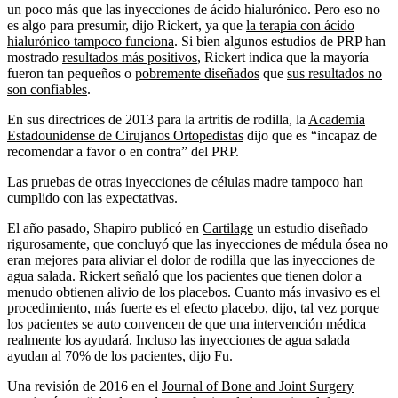
un poco más que las inyecciones de ácido hialurónico. Pero eso no
es algo para presumir, dijo Rickert, ya que
la terapia con ácido
hialurónico tampoco funciona
. Si bien algunos estudios de PRP han
mostrado
resultados más positivos
, Rickert indica que la mayoría
fueron tan pequeños o
pobremente diseñados
que
sus resultados no
son confiables
.
En sus directrices de 2013 para la artritis de rodilla, la
Academia
Estadounidense de Cirujanos Ortopedistas
dijo que es “incapaz de
recomendar a favor o en contra” del PRP.
Las pruebas de otras inyecciones de células madre tampoco han
cumplido con las expectativas.
El año pasado, Shapiro publicó en
Cartilage
un estudio diseñado
rigurosamente, que concluyó que las inyecciones de médula ósea no
eran mejores para aliviar el dolor de rodilla que las inyecciones de
agua salada. Rickert señaló que los pacientes que tienen dolor a
menudo obtienen alivio de los placebos. Cuanto más invasivo es el
procedimiento, más fuerte es el efecto placebo, dijo, tal vez porque
los pacientes se auto convencen de que una intervención médica
realmente los ayudará. Incluso las inyecciones de agua salada
ayudan al 70% de los pacientes, dijo Fu.
Una revisión de 2016 en el
Journal of Bone and Joint Surgery