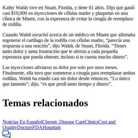
Kathy Walsh vive en Stuart, Florida, y tiene 61 años. Dijo que gastó
casi $10,000 en inyecciones de células madre y plaquetas en una
clínica de Miami, con la esperanza de evitar la cirugía de reemplazo
de rodilla.
Cuando Walsh escuchó acerca de un médico en Miami que afirmaba
regenerar el cartílago de la rodilla con células madre, “parecía una
respuesta a una oración”, dijo Walsh, de Stuart, Florida. “Tienes
tanto dolor y tanta frustración que te aferras a cada pequeña
esperanza que pueda obtener, incluso si te cuesta mucho dinero”.
Las inyecciones aliviaron su dolor por solo por unos meses.
Finalmente, ella tuvo que someterse a cirugía para reemplazar ambas
rodillas. Walsh ha estado casi sin dolor desde entonces. “Lo único
que lamento”, dijo, “es que perdí tanto tiempo y dinero”.
Temas relacionados
Noticias En Español
Chronic Disease Care
Clinics
Cost and
Quality
Doctors
FDA
Hospitals