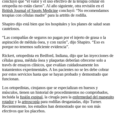
concluyó que “el valor y el uso efectivo de la terapia celular en
ortopedia no están claros”. Al año siguiente, otra revisión en el
British Journal of Sports Medicine
concluyó: “No recomendamos
terapias con células madre” para la artritis de rodilla.
Shapiro dijo está bien que los hospitales y los planes de salud sean
cautelosos.
“Las compañías de seguros no pagan por el injerto de grasa o la
aspiración de médula ósea, y con razón”, dijo Shapiro. “Eso es
porque no tenemos suficiente evidencia”.
Rickert, ortopedista en Bedford, Indiana, dijo que las inyecciones de
células grasa, médula ósea y plaquetas deberían ofrecerse solo a
través de ensayos clínicos, que evalúan cuidadosamente los
tratamientos experimentales. A los pacientes no se les debe cobrar
por estos servicios hasta que se hayan probado y demostrado que
funcionan.
Los ortopedistas, cirujanos que se especializan en huesos y
músculos, tienen un historial de procedimientos no comprobados,
incluida la
fusión espinal
, la cirugía para la
enfermedad del manguito
rotador
y la
artroscopía
para rodillas desgastadas, dijo Turner.
Recientemente, los estudios han demostrado que no son más
efectivos que los placebos.