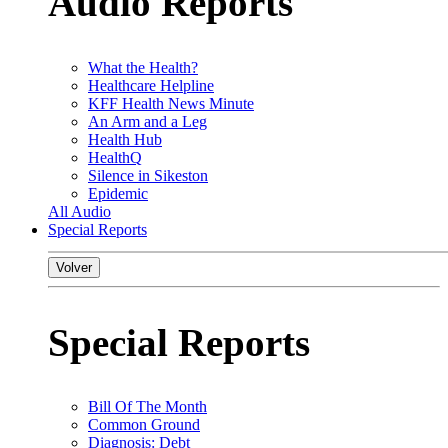
Audio Reports
What the Health?
Healthcare Helpline
KFF Health News Minute
An Arm and a Leg
Health Hub
HealthQ
Silence in Sikeston
Epidemic
All Audio
Special Reports
Volver
Special Reports
Bill Of The Month
Common Ground
Diagnosis: Debt