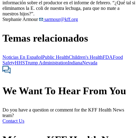
información sobre el productor en el informe de febrero. “¿Qué tal si
eliminamos la E. coli de nuestra lechuga, para que no mate a
nuestros hijos?”.
Stephanie Armour
sarmour@kff.org
Temas relacionados
Noticias En Español
Public Health
Children's Health
FDA
Food
Safety
HHS
Trump Administration
Indiana
Nevada
We Want To Hear From You
Do you have a question or comment for the KFF Health News
team?
Contact Us