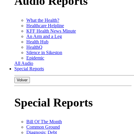
Audio Reports
What the Health?
Healthcare Helpline
KFF Health News Minute
An Arm and a Leg
Health Hub
HealthQ
Silence in Sikeston
Epidemic
All Audio
Special Reports
Volver
Special Reports
Bill Of The Month
Common Ground
Diagnosis: Debt