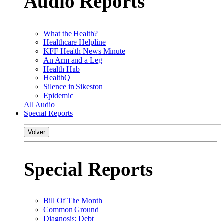
Audio Reports
What the Health?
Healthcare Helpline
KFF Health News Minute
An Arm and a Leg
Health Hub
HealthQ
Silence in Sikeston
Epidemic
All Audio
Special Reports
Volver
Special Reports
Bill Of The Month
Common Ground
Diagnosis: Debt