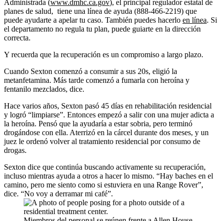
Administrada (
www.dmhc.ca.gov
), el principal regulador estatal de
planes de salud, tiene una línea de ayuda (888-466-2219) que
puede ayudarte a apelar tu caso. También puedes hacerlo
en línea
. Si
el departamento no regula tu plan, puede guiarte en la dirección
correcta.
Y recuerda que la recuperación es un compromiso a largo plazo.
Cuando Sexton comenzó a consumir a sus 20s, eligió la
metanfetamina. Más tarde comenzó a fumarla con heroína y
fentanilo mezclados, dice.
Hace varios años, Sexton pasó 45 días en rehabilitación residencial
y logró “limpiarse”. Entonces empezó a salir con una mujer adicta a
la heroína. Pensó que la ayudaría a estar sobria, pero terminó
drogándose con ella. Aterrizó en la cárcel durante dos meses, y un
juez le ordenó volver al tratamiento residencial por consumo de
drogas.
Sexton dice que continúa buscando activamente su recuperación,
incluso mientras ayuda a otros a hacer lo mismo. “Hay baches en el
camino, pero me siento como si estuviera en una Range Rover”,
dice. “No voy a derramar mi café”.
Miembros del personal se reúnen frente a Allen House,