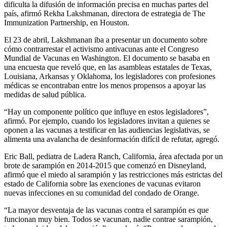
dificulta la difusión de información precisa en muchas partes del
país, afirmó Rekha Lakshmanan, directora de estrategia de The
Immunization Partnership, en Houston.
El 23 de abril, Lakshmanan iba a presentar un documento sobre
cómo contrarrestar el activismo antivacunas ante el Congreso
Mundial de Vacunas en Washington. El documento se basaba en
una encuesta que reveló que, en las asambleas estatales de Texas,
Louisiana, Arkansas y Oklahoma, los legisladores con profesiones
médicas se encontraban entre los menos propensos a apoyar las
medidas de salud pública.
“Hay un componente político que influye en estos legisladores”,
afirmó. Por ejemplo, cuando los legisladores invitan a quienes se
oponen a las vacunas a testificar en las audiencias legislativas, se
alimenta una avalancha de desinformación difícil de refutar, agregó.
Eric Ball, pediatra de Ladera Ranch, California, área afectada por un
brote de sarampión en 2014-2015 que comenzó en Disneyland,
afirmó que el miedo al sarampión y las restricciones más estrictas del
estado de California sobre las exenciones de vacunas evitaron
nuevas infecciones en su comunidad del condado de Orange.
“La mayor desventaja de las vacunas contra el sarampión es que
funcionan muy bien. Todos se vacunan, nadie contrae sarampión,