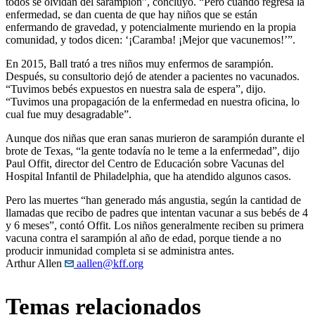
todos se olvidan del sarampión”, concluyó. “Pero cuando regresa la
enfermedad, se dan cuenta de que hay niños que se están
enfermando de gravedad, y potencialmente muriendo en la propia
comunidad, y todos dicen: ‘¡Caramba! ¡Mejor que vacunemos!’”.
En 2015, Ball trató a tres niños muy enfermos de sarampión.
Después, su consultorio dejó de atender a pacientes no vacunados.
“Tuvimos bebés expuestos en nuestra sala de espera”, dijo.
“Tuvimos una propagación de la enfermedad en nuestra oficina, lo
cual fue muy desagradable”.
Aunque dos niñas que eran sanas murieron de sarampión durante el
brote de Texas, “la gente todavía no le teme a la enfermedad”, dijo
Paul Offit, director del Centro de Educación sobre Vacunas del
Hospital Infantil de Philadelphia, que ha atendido algunos casos.
Pero las muertes “han generado más angustia, según la cantidad de
llamadas que recibo de padres que intentan vacunar a sus bebés de 4
y 6 meses”, contó Offit. Los niños generalmente reciben su primera
vacuna contra el sarampión al año de edad, porque tiende a no
producir inmunidad completa si se administra antes.
Arthur Allen
aallen@kff.org
Temas relacionados