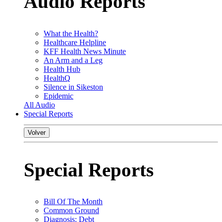
Audio Reports
What the Health?
Healthcare Helpline
KFF Health News Minute
An Arm and a Leg
Health Hub
HealthQ
Silence in Sikeston
Epidemic
All Audio
Special Reports
Volver
Special Reports
Bill Of The Month
Common Ground
Diagnosis: Debt