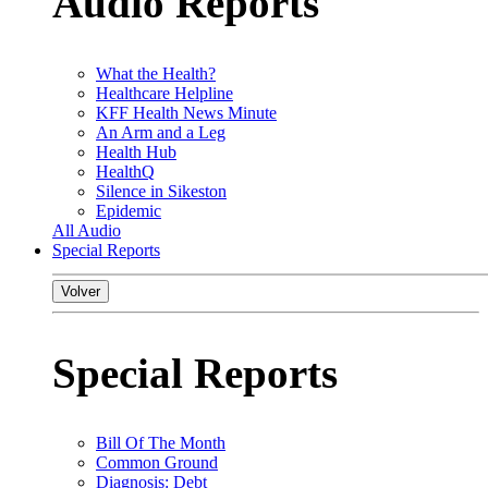
Audio Reports
What the Health?
Healthcare Helpline
KFF Health News Minute
An Arm and a Leg
Health Hub
HealthQ
Silence in Sikeston
Epidemic
All Audio
Special Reports
Volver
Special Reports
Bill Of The Month
Common Ground
Diagnosis: Debt