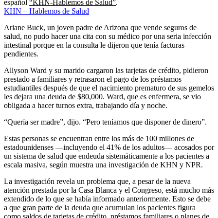
español
“KHN-Hablemos de Salud”
.
KHN – Hablemos de Salud
Ariane Buck, un joven padre de Arizona que vende seguros de
salud, no pudo hacer una cita con su médico por una seria infección
intestinal porque en la consulta le dijeron que tenía facturas
pendientes.
Allyson Ward y su marido cargaron las tarjetas de crédito, pidieron
prestado a familiares y retrasaron el pago de los préstamos
estudiantiles después de que el nacimiento prematuro de sus gemelos
les dejara una deuda de $80,000. Ward, que es enfermera, se vio
obligada a hacer turnos extra, trabajando día y noche.
“Quería ser madre”, dijo. “Pero teníamos que disponer de dinero”.
Estas personas se encuentran entre los más de 100 millones de
estadounidenses —incluyendo el 41% de los adultos— acosados por
un sistema de salud que endeuda sistemáticamente a los pacientes a
escala masiva, según muestra una investigación de KHN y NPR.
La investigación revela un problema que, a pesar de la nueva
atención prestada por la Casa Blanca y el Congreso, está mucho más
extendido de lo que se había informado anteriormente. Esto se debe
a que gran parte de la deuda que acumulan los pacientes figura
como saldos de tarjetas de crédito, préstamos familiares o planes de