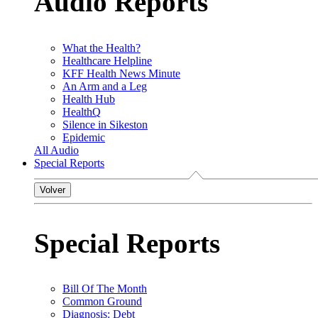
Audio Reports
What the Health?
Healthcare Helpline
KFF Health News Minute
An Arm and a Leg
Health Hub
HealthQ
Silence in Sikeston
Epidemic
All Audio
Special Reports
Volver
Special Reports
Bill Of The Month
Common Ground
Diagnosis: Debt