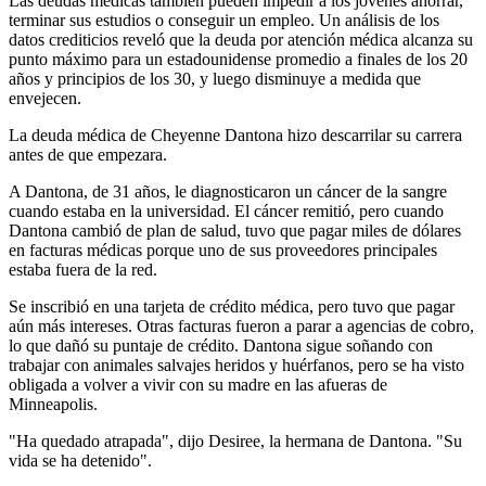
Las deudas médicas también pueden impedir a los jóvenes ahorrar,
terminar sus estudios o conseguir un empleo. Un análisis de los
datos crediticios reveló que la deuda por atención médica alcanza su
punto máximo para un estadounidense promedio a finales de los 20
años y principios de los 30, y luego disminuye a medida que
envejecen.
La deuda médica de Cheyenne Dantona hizo descarrilar su carrera
antes de que empezara.
A Dantona, de 31 años, le diagnosticaron un cáncer de la sangre
cuando estaba en la universidad. El cáncer remitió, pero cuando
Dantona cambió de plan de salud, tuvo que pagar miles de dólares
en facturas médicas porque uno de sus proveedores principales
estaba fuera de la red.
Se inscribió en una tarjeta de crédito médica, pero tuvo que pagar
aún más intereses. Otras facturas fueron a parar a agencias de cobro,
lo que dañó su puntaje de crédito. Dantona sigue soñando con
trabajar con animales salvajes heridos y huérfanos, pero se ha visto
obligada a volver a vivir con su madre en las afueras de
Minneapolis.
"Ha quedado atrapada", dijo Desiree, la hermana de Dantona. "Su
vida se ha detenido".