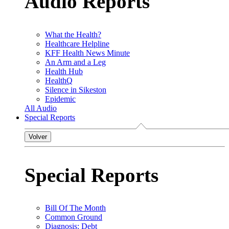
Audio Reports
What the Health?
Healthcare Helpline
KFF Health News Minute
An Arm and a Leg
Health Hub
HealthQ
Silence in Sikeston
Epidemic
All Audio
Special Reports
Volver
Special Reports
Bill Of The Month
Common Ground
Diagnosis: Debt